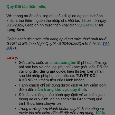
Quý Đối tác thân mến,
Với mong muốn đáp ứng nhu cầu đi lại đa dạng của Hành 
khách, tạo thêm nguồn thu nhập cho Đối tác Tài xế, từ ngày 
30/6/2026, Grab chính thức triển khai dịch vụ
 GrabCar
tại 
Lạng Sơn.
Chính sách giá cước trên đang áp dụng mức thuế suất thuế 
GTGT là 8% theo Nghị Quyết số 204/2025/QH15 (chi tiết
TẠI 
ĐÂY
).
Lưu ý:
Giá cước cuốc xe 
chưa bao gồm
 lệ phí cầu đường, 
phí sân bay và các loại phụ phí khác (nếu có). Đối tác 
vui lòng 
thu đúng giá cước
 hiển thị trên biên nhận 
sau khi nhập phí/phụ phí cuốc xe. 
TUYỆT ĐỐI 
KHÔNG
 thu thêm tiền của Hành khách.
Hành khách chỉ sử dụng được dịch vụ khi điểm đón/ 
điểm đến
 nằm trong khu vực quy định
.
Đối tác vui lòng chấp hành quy định về an toàn giao 
thông và quy định, chính sách của Grab trong quá 
trình thực hiện chuyến xe.
Trong trường hợp Hành khách quyết định xuống xe 
trước khi đến điểm đến đã đặt trên ứng dụng, 
100% 