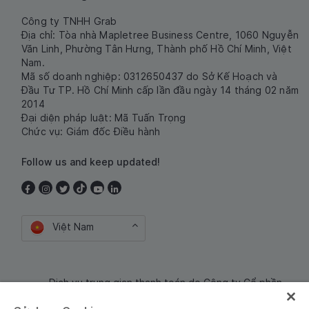
Công ty TNHH Grab
Địa chỉ: Tòa nhà Mapletree Business Centre, 1060 Nguyễn
Văn Linh, Phường Tân Hưng, Thành phố Hồ Chí Minh, Việt
Nam.
Mã số doanh nghiệp: 0312650437 do Sở Kế Hoạch và
Đầu Tư TP. Hồ Chí Minh cấp lần đầu ngày 14 tháng 02 năm
2014
Đại diện pháp luật: Mã Tuấn Trọng
Chức vụ: Giám đốc Điều hành
Follow us and keep updated!
Việt Nam
Dịch vụ trung gian thanh toán do Công ty Cổ phần
Công nghệ và Dịch Vụ Moca cung cấp. Mã số doanh