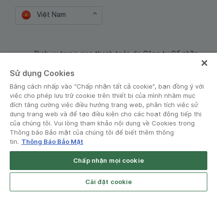
Việt Nam
Dịch vụ trung gian thanh toán do Công ty Cổ phần
Công nghệ và Dịch Vụ Moca cung cấp. Mã số doanh
Sử dụng Cookies
nghiệp: 0106254974
Bằng cách nhấp vào “Chấp nhận tất cả cookie”, bạn đồng ý với
việc cho phép lưu trữ cookie trên thiết bị của mình nhằm mục
đích tăng cường việc điều hướng trang web, phân tích việc sử
dụng trang web và để tạo điều kiện cho các hoạt động tiếp thị
của chúng tôi. Vui lòng tham khảo nội dung về Cookies trong
Thông báo Bảo mật của chúng tôi để biết thêm thông
tin.
Thông Báo Bảo Mật
Điều khoản và Chính sách
•
Thông báo Bảo mật
Chấp nhận mọi cookie
© Grab 2010 - 2026
Open App
Grab Driver for Android
Cài đặt cookie