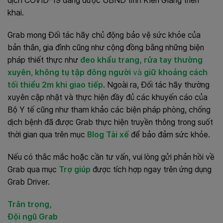
dịch COVID-19 đang được UBND tỉnh Kiên Giang triển
khai.
Grab mong Đối tác hãy chủ động bảo vệ sức khỏe của
bản thân, gia đình cũng như cộng đồng bằng những biện
pháp thiết thực như
đeo khẩu trang, rửa tay thường
xuyên
,
không tụ tập đông người
và
giữ khoảng cách
tối thiểu 2m khi giao tiếp
. Ngoài ra, Đối tác hãy thường
xuyên cập nhật và thực hiện đầy đủ các
khuyến cáo của
Bộ Y tế cũng như tham khảo các biện pháp phòng, chống
dịch bệnh đã được Grab thực hiện truyền thông trong suốt
thời gian qua trên mục
Blog Tài xế
để bảo đảm sức khỏe.
Nếu có thắc mắc hoặc cần tư vấn, vui lòng gửi phản hồi về
Grab qua mục
Trợ giúp
được tích hợp ngay trên ứng dụng
Grab Driver.
Trân trọng,
Đội ngũ Grab