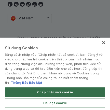
Việt Nam
Dịch vụ trung gian thanh toán do Công ty Cổ phần
Công nghệ và Dịch Vụ Moca cung cấp. Mã số doanh
Sử dụng Cookies
nghiệp: 0106254974
Bằng cách nhấp vào “Chấp nhận tất cả cookie”, bạn đồng ý với
việc cho phép lưu trữ cookie trên thiết bị của mình nhằm mục
đích tăng cường việc điều hướng trang web, phân tích việc sử
dụng trang web và để tạo điều kiện cho các hoạt động tiếp thị
của chúng tôi. Vui lòng tham khảo nội dung về Cookies trong
Thông báo Bảo mật của chúng tôi để biết thêm thông
tin.
Thông Báo Bảo Mật
Điều khoản và Chính sách
•
Thông báo Bảo mật
Chấp nhận mọi cookie
© Grab 2010 - 2026
Open App
Grab Driver for Android
Cài đặt cookie