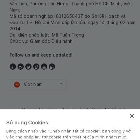
Văn Linh, Phường Tân Hưng, Thành phố Hồ Chí Minh, Việt
Nam.
Mã số doanh nghiệp: 0312650437 do Sở Kế Hoạch và
Đầu Tư TP. Hồ Chí Minh cấp lần đầu ngày 14 tháng 02 năm
2014
Đại diện pháp luật: Mã Tuấn Trọng
Chức vụ: Giám đốc Điều hành
Follow us and keep updated!
Việt Nam
Dịch vụ trung gian thanh toán do Công ty Cổ phần
Công nghệ và Dịch Vụ Moca cung cấp. Mã số doanh
Sử dụng Cookies
nghiệp: 0106254974
Bằng cách nhấp vào “Chấp nhận tất cả cookie”, bạn đồng ý với
việc cho phép lưu trữ cookie trên thiết bị của mình nhằm mục