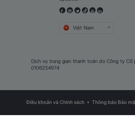
Việt Nam
Dịch vụ trung gian thanh toán do Công ty Cổ
0106254974
•
Điều khoản và Chính sách
Thông báo Bảo mậ