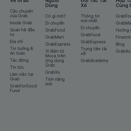
Về Grab
Người
Đối Tác Tài
Hợp T
Dùng
Xế
Cùng 
Câu chuyện
của Grab
Có gì mới?
Thông tin
GrabFo
mới nhất
Inside Grab
Di chuyển
GrabMa
Di chuyển
Quan hệ đầu
GrabFood
Hướng 
tư
GrabFood
GrabMart
Financi
Địa chỉ
GrabExpress
GrabExpress
Blog
Tin tưởng &
Trung tâm tài
Ví điện tử
GrabA
An toàn
xế
Moca trên
Tác động
ứng dụng
GrabAcademy
Grab
Tin tức
GrabXu
Làm việc tại
Grab
Tính năng
mới
GrabForGood
Fund