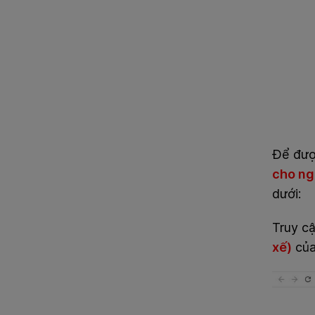
Để được
cho ng
dưới:
Truy c
xế)
của