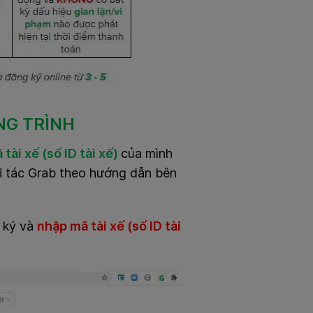
G TRÌNH
 tài xế (số ID tài xế)
của mình
ối tác Grab theo hướng dẫn bên
 ký và
nhập mã tài xế (số ID tài