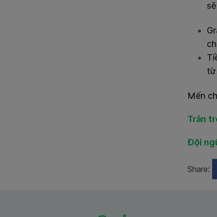
s
Gr
ch
Ti
từ
Mến ch
Trân t
Đội ng
Share: