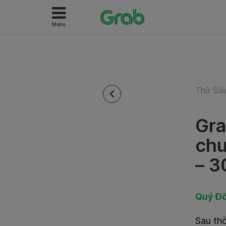
Menu
Thứ Sáu
Gra
chư
– 3
Quý Đố
Sau thờ