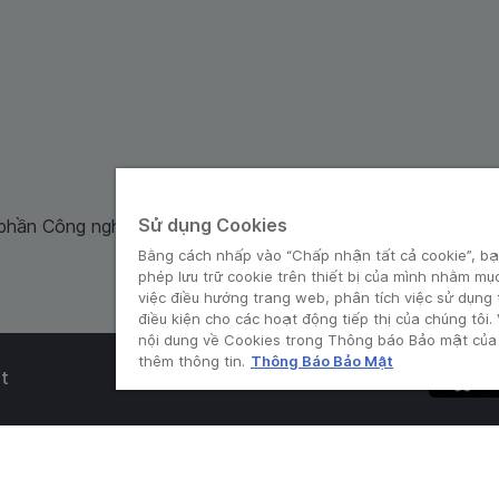
Sử dụng Cookies
 phần Công nghệ và Dịch Vụ Moca cung cấp. Mã số doanh ng
Bằng cách nhấp vào “Chấp nhận tất cả cookie”, bạ
phép lưu trữ cookie trên thiết bị của mình nhằm mụ
việc điều hướng trang web, phân tích việc sử dụng
điều kiện cho các hoạt động tiếp thị của chúng tôi.
nội dung về Cookies trong Thông báo Bảo mật của 
thêm thông tin.
Thông Báo Bảo Mật
t
© Grab 2010 - 2026