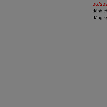
06/20
dành ch
đăng ký