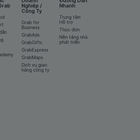
ác
Doanh
Đường Dẫn
Grab
Nghiệp /
Nhanh
Công Ty
od
Trung tâm
Hỗ trợ
Grab for
rt
Business
Thực đơn
dẫn
GrabAds
Nền tảng nhà
ng
phát triển
GrabGifts
GrabExpress
cademy
GrabMaps
Dịch vụ giao
hàng công ty