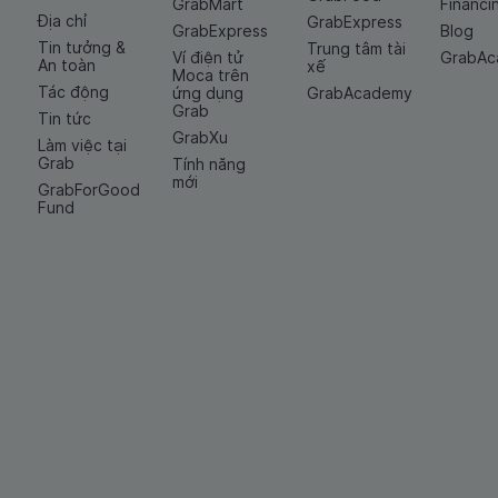
GrabMart
Financi
Địa chỉ
GrabExpress
GrabExpress
Blog
Tin tưởng &
Trung tâm tài
Ví điện tử
GrabA
An toàn
xế
Moca trên
Tác động
ứng dụng
GrabAcademy
Grab
Tin tức
GrabXu
Làm việc tại
Grab
Tính năng
mới
GrabForGood
Fund