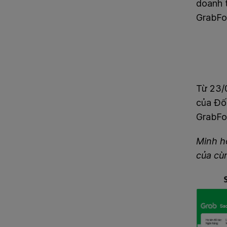
doanh 
GrabFo
Từ 23/
của Đố
GrabFo
Minh h
của cù