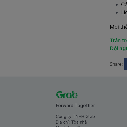
Cá
Lị
Mọi thắ
Trân t
Đội ng
Share:
Forward Together
Công ty TNHH Grab
Địa chỉ: Tòa nhà