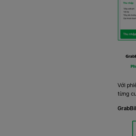
Với ph
từng cu
GrabBi