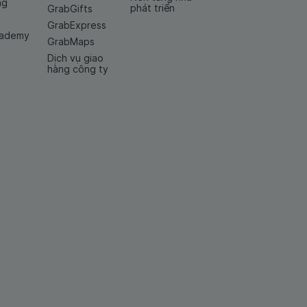
ng
phát triển
GrabGifts
GrabExpress
cademy
GrabMaps
Dịch vụ giao
hàng công ty