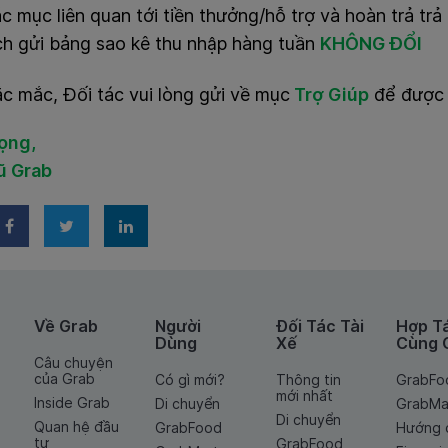
c mục liên quan tới tiền thưởng/hỗ trợ và hoàn trả trả
ch gửi bảng sao kê thu nhập hàng tuần
KHÔNG ĐỔI
c mắc, Đối tác vui lòng gửi về mục
Trợ Giúp
để được 
rọng,
ũ Grab
Về Grab
Người
Đối Tác Tài
Hợp T
Dùng
Xế
Cùng 
Câu chuyện
của Grab
Có gì mới?
Thông tin
GrabFo
mới nhất
Inside Grab
Di chuyển
GrabMa
Di chuyển
Quan hệ đầu
GrabFood
Hướng 
tư
GrabFood