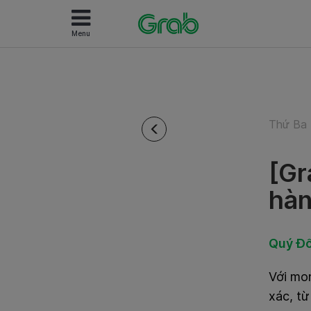
Menu
Thứ Ba 
[Gr
hàn
Quý Đố
Với mon
xác, t