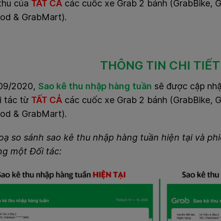
thu của
TẤT CẢ
các cuốc xe Grab 2 bánh (GrabBike, 
od & GrabMart).
THÔNG TIN CHI TIẾT
09/2020,
Sao kê thu nhập hàng tuần
sẽ được cập nhậ
i tác từ
TẤT CẢ
các cuốc xe Grab 2 bánh (GrabBike, 
od & GrabMart).
oạ so sánh sao kê thu nhập hàng tuần hiện tại và p
ng một Đối tác: