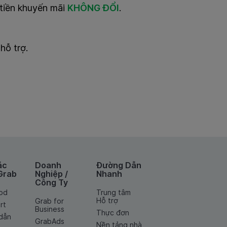
 tiền khuyến mãi
KHÔNG ĐỔI
.
hỗ trợ.
ác
Doanh
Đường Dẫn
Grab
Nghiệp /
Nhanh
Công Ty
od
Trung tâm
Hỗ trợ
Grab for
rt
Business
Thực đơn
dẫn
GrabAds
Nền tảng nhà