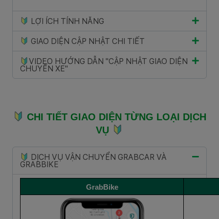
LỢI ÍCH TÍNH NĂNG
GIAO DIỆN CẬP NHẬT CHI TIẾT
VIDEO HƯỚNG DẪN "CẬP NHẬT GIAO DIỆN
CHUYẾN XE"
CHI TIẾT GIAO DIỆN TỪNG LOẠI DỊCH
VỤ
DỊCH VỤ VẬN CHUYỂN GRABCAR VÀ
GRABBIKE
GrabBike