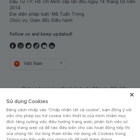
Đầu Tư TP. Hồ Chí Minh cấp lần đầu ngày 14 tháng 02 năm
2014
Đại diện pháp luật: Mã Tuấn Trọng
Chức vụ: Giám đốc Điều hành
Follow us and keep updated!
Việt Nam
Dịch vụ trung gian thanh toán do Công ty Cổ phần
Công nghệ và Dịch Vụ Moca cung cấp. Mã số doanh
Sử dụng Cookies
nghiệp: 0106254974
Bằng cách nhấp vào “Chấp nhận tất cả cookie”, bạn đồng ý với
việc cho phép lưu trữ cookie trên thiết bị của mình nhằm mục
đích tăng cường việc điều hướng trang web, phân tích việc sử
dụng trang web và để tạo điều kiện cho các hoạt động tiếp thị
của chúng tôi. Vui lòng tham khảo nội dung về Cookies trong
Thông báo Bảo mật của chúng tôi để biết thêm thông