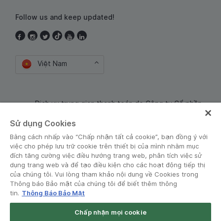
Follow us and keep updated!
Việt Nam
Dịch vụ trung gian thanh toán do Công ty Cổ phần
Công nghệ và Dịch Vụ Moca cung cấp. Mã số doanh
Sử dụng Cookies
nghiệp: 0106254974
Bằng cách nhấp vào “Chấp nhận tất cả cookie”, bạn đồng ý với
việc cho phép lưu trữ cookie trên thiết bị của mình nhằm mục
đích tăng cường việc điều hướng trang web, phân tích việc sử
dụng trang web và để tạo điều kiện cho các hoạt động tiếp thị
của chúng tôi. Vui lòng tham khảo nội dung về Cookies trong
Thông báo Bảo mật của chúng tôi để biết thêm thông
tin.
Thông Báo Bảo Mật
Điều khoản và Chính sách
•
Thông báo Bảo mật
Chấp nhận mọi cookie