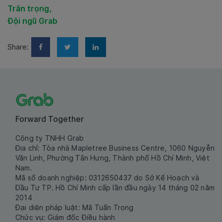
Trân trọng,
Đội ngũ Grab
Share:
Forward Together
Công ty TNHH Grab
Địa chỉ: Tòa nhà Mapletree Business Centre, 1060 Nguyễn
Văn Linh, Phường Tân Hưng, Thành phố Hồ Chí Minh, Việt
Nam.
Mã số doanh nghiệp: 0312650437 do Sở Kế Hoạch và
Đầu Tư TP. Hồ Chí Minh cấp lần đầu ngày 14 tháng 02 năm
2014
Đại diện pháp luật: Mã Tuấn Trọng
Chức vụ: Giám đốc Điều hành