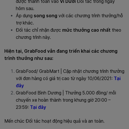
được thanh toán vào
Ví Dưới
Đối tác trong ngày
hôm sau.
Áp dụng
song song
với các chương trình thưởng/hỗ
trợ khác.
Đối tác chỉ nhận được
mức thưởng cao nhất
theo
chương trình này.
Hiện tại, GrabFood vẫn đang triển khai các chương
trình thưởng như sau:
GrabFood/ GrabMart | Cập nhật chương trình thưởng
với đơn hàng có giá trị cao từ ngày 10/06/2021:
Tại
đây
GrabFood Bình Dương | Thưởng 5.000 đồng/ mỗi
chuyến xe hoàn thành trong khung giờ 20:00 –
23:59:
Tại đây
Mến chúc Đối tác hoạt động hiệu quả và an toàn.