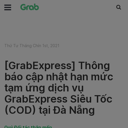
Thứ Tư Tháng Chín 1st, 2021
[GrabExpress] Thông
báo cập nhật hạn mức
tạm ứng dịch vụ
GrabExpress Siêu Tốc
(COD) tại Đà Nẵng
Quý Đối tác thân mến,