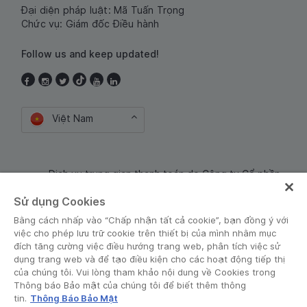
Đại diện pháp luật: Mã Tuấn Trọng
Chức vụ: Giám đốc Điều hành
Follow us and keep updated!
Việt Nam
Dịch vụ trung gian thanh toán do Công ty Cổ phần
Công nghệ và Dịch Vụ Moca cung cấp. Mã số doanh
Sử dụng Cookies
nghiệp: 0106254974
Bằng cách nhấp vào “Chấp nhận tất cả cookie”, bạn đồng ý với
việc cho phép lưu trữ cookie trên thiết bị của mình nhằm mục
đích tăng cường việc điều hướng trang web, phân tích việc sử
dụng trang web và để tạo điều kiện cho các hoạt động tiếp thị
của chúng tôi. Vui lòng tham khảo nội dung về Cookies trong
Thông báo Bảo mật của chúng tôi để biết thêm thông
tin.
Thông Báo Bảo Mật