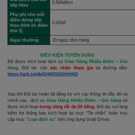
5.500đ/km
tiếp theo
Phụ phí cho mỗi
điểm dừng tiếp
2.000đ
theo (tính từ điểm
thứ 2)
Ngọc thưởng
20 ngọc/ đơn hàng
ĐIỀU KIỆN TUYỂN DỤNG
Để được kích hoạt dịch vụ
Giao Hàng Nhiều Điểm – Giỏ
hàng
, Đối tác cần
xác nhận tham gia
tại đường dẫn:
https://grb.to/dkiGHNDGIOHANG
Sau khi Đối tác hoàn tất đăng ký với các thông tin đầy đủ và
chính xác, dịch vụ
Giao Hàng Nhiều Điểm – Giỏ hàng
sẽ
được kích hoạt
trong vòng tối đa 24 tiếng
. Đối tác vui lòng
kiểm tra thông báo kích hoạt tại mục “Tin nhắn” hoặc truy
cập mục
“Loại dịch vụ”
trên ứng dụng Grab Driver.