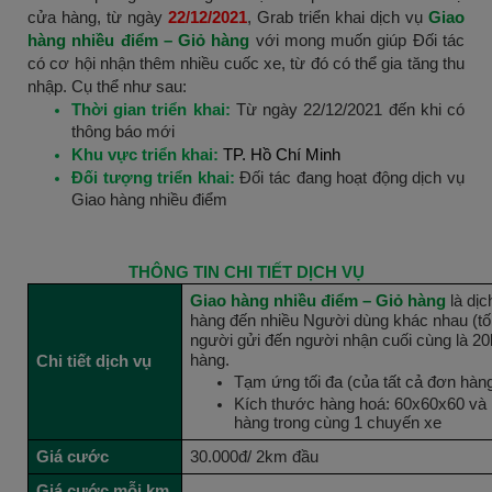
cửa hàng, từ ngày
22/12/2021
, Grab triển khai dịch vụ
Giao
hàng nhiều điểm – Giỏ hàng
với mong muốn giúp Đối tác
có cơ hội nhận thêm nhiều cuốc xe, từ đó có thể gia tăng thu
nhập. Cụ thể như sau:
Thời gian triển khai:
Từ ngày 22/12/2021 đến khi có
thông báo mới
Khu vực triển khai:
TP. Hồ Chí Minh
Đối tượng triển khai:
Đối tác đang hoạt động dịch vụ
Giao hàng nhiều điểm
THÔNG TIN CHI TIẾT DỊCH VỤ
Giao hàng nhiều điểm – Giỏ hàng
là dịc
hàng đến nhiều Người dùng khác nhau (tối
người gửi đến người nhận cuối cùng là 20
hàng.
Chi tiết dịch vụ
Tạm ứng tối đa (của tất cả đơn hàn
Kích thước hàng hoá: 60x60x60 và
hàng trong cùng 1 chuyến xe
Giá cước
30.000đ/ 2km đầu
Giá cước mỗi km