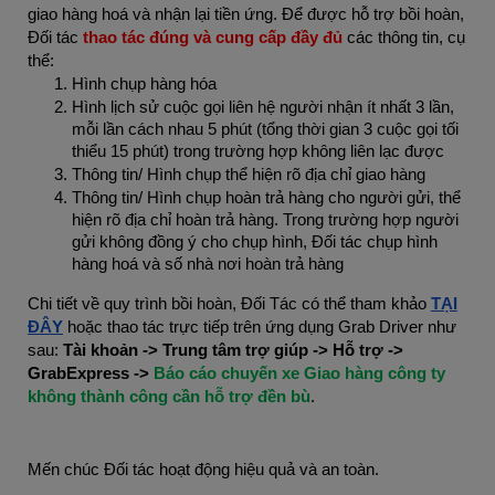
giao hàng hoá và nhận lại tiền ứng. Để được hỗ trợ bồi hoàn,
Đối tác
thao tác đúng và cung cấp đầy đủ
các thông tin, cụ
thể:
Hình chụp hàng hóa
Hình lịch sử cuộc gọi liên hệ người nhận ít nhất 3 lần,
mỗi lần cách nhau 5 phút (tổng thời gian 3 cuộc gọi tối
thiểu 15 phút) trong trường hợp không liên lạc được
Thông tin/ Hình chụp thể hiện rõ địa chỉ giao hàng
Thông tin/ Hình chụp hoàn trả hàng cho người gửi, thể
hiện rõ địa chỉ hoàn trả hàng. Trong trường hợp người
gửi không đồng ý cho chụp hình, Đối tác chụp hình
hàng hoá và số nhà nơi hoàn trả hàng
Chi tiết về quy trình bồi hoàn, Đối Tác có thể tham khảo
TẠI
ĐÂY
hoặc thao tác trực tiếp trên ứng dụng Grab Driver như
sau:
Tài khoản -> Trung tâm trợ giúp -> Hỗ trợ ->
GrabExpress ->
Báo cáo chuyến xe Giao hàng công ty
không thành công cần hỗ trợ đền bù
.
Mến chúc Đối tác hoạt động hiệu quả và an toàn.