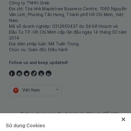
Công ty TNHH Grab
Địa chỉ: Tòa nhà Mapletree Business Centre, 1060 Nguyễn
Văn Linh, Phường Tân Hưng, Thành phố Hồ Chí Minh, Việt
Nam.
Mã số doanh nghiệp: 0312650437 do Sở Kế Hoạch và
Đầu Tư TP. Hồ Chí Minh cấp lần đầu ngày 14 tháng 02 năm
2014
Đại diện pháp luật: Mã Tuấn Trọng
Chức vụ: Giám đốc Điều hành
Follow us and keep updated!
Việt Nam
Dịch vụ trung gian thanh toán do Công ty Cổ phần
Công nghệ và Dịch Vụ Moca cung cấp. Mã số doanh
Sử dụng Cookies
nghiệp: 0106254974