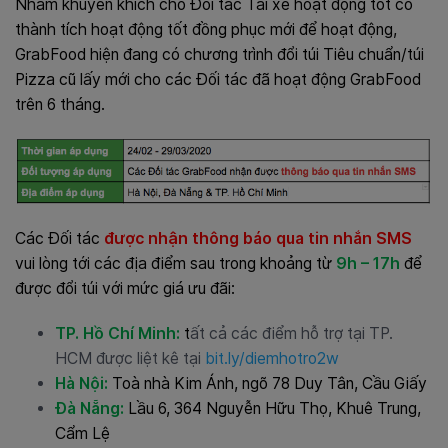
Nhằm khuyến khích cho Đối tác Tài xế hoạt động tốt có
thành tích hoạt động tốt đồng phục mới để hoạt động,
GrabFood hiện đang có chương trình đổi túi Tiêu chuẩn/túi
Pizza cũ lấy mới cho các Đối tác đã hoạt động GrabFood
trên 6 tháng.
Các Đối tác
được nhận thông báo qua tin nhắn SMS
vui lòng tới các địa điểm sau trong khoảng từ
9h – 17h
để
được đổi túi với mức giá ưu đãi:
TP. Hồ Chí Minh:
t
ất cả các điểm hỗ trợ tại TP.
HCM được liệt kê tại
bit.ly/diemhotro2w
Hà Nội:
Toà nhà Kim Ánh, ngõ 78 Duy Tân, Cầu Giấy
Đà Nẵng:
Lầu 6, 364 Nguyễn Hữu Thọ, Khuê Trung,
Cẩm Lệ