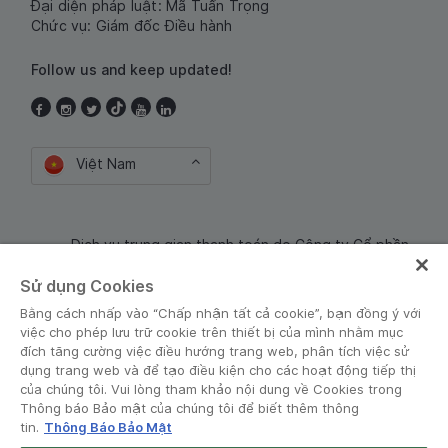
Đại diện pháp luật: Mã Tuấn Trọng
Chức vụ: Giám đốc Điều hành
Follow us and keep updated!
Việt Nam
Dịch vụ trung gian thanh toán do Công ty Cổ phần
Công nghệ và Dịch Vụ Moca cung cấp. Mã số doanh
Sử dụng Cookies
nghiệp: 0106254974
Bằng cách nhấp vào “Chấp nhận tất cả cookie”, bạn đồng ý với
việc cho phép lưu trữ cookie trên thiết bị của mình nhằm mục
đích tăng cường việc điều hướng trang web, phân tích việc sử
dụng trang web và để tạo điều kiện cho các hoạt động tiếp thị
của chúng tôi. Vui lòng tham khảo nội dung về Cookies trong
Thông báo Bảo mật của chúng tôi để biết thêm thông
tin.
Thông Báo Bảo Mật