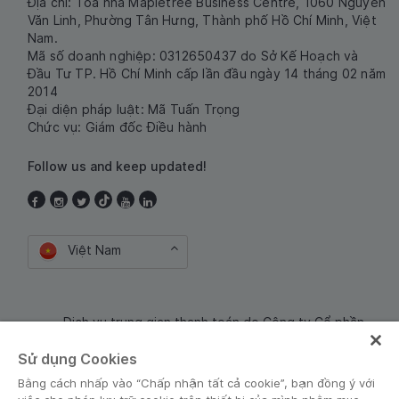
Địa chỉ: Tòa nhà Mapletree Business Centre, 1060 Nguyễn
Văn Linh, Phường Tân Hưng, Thành phố Hồ Chí Minh, Việt
Nam.
Mã số doanh nghiệp: 0312650437 do Sở Kế Hoạch và
Đầu Tư TP. Hồ Chí Minh cấp lần đầu ngày 14 tháng 02 năm
2014
Đại diện pháp luật: Mã Tuấn Trọng
Chức vụ: Giám đốc Điều hành
Follow us and keep updated!
Việt Nam
Dịch vụ trung gian thanh toán do Công ty Cổ phần
Công nghệ và Dịch Vụ Moca cung cấp. Mã số doanh
Sử dụng Cookies
nghiệp: 0106254974
Bằng cách nhấp vào “Chấp nhận tất cả cookie”, bạn đồng ý với