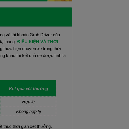
ng và tài khoản Grab Driver của 
tại bảng “
ĐIỀU KIỆN VÀ THỜI 
g thực hiện chuyến xe trong thời 
gian xét thưởng tương ứng, mà thực hiện chuyến xe ở giai đoạn xét thưởng khác thì kết quả sẽ được tính là 
Kết quả xét thưởng
Hợp lệ
Không hợp lệ
ết thúc thời gian xét thưởng.