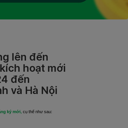
ng lên đến
kích hoạt mới
24 đến
nh và Hà Nội
ăng ký mới, 
cụ thể như sau: