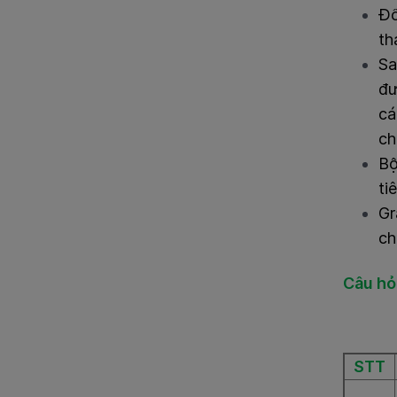
Đố
th
Sa
đư
cá
ch
Bộ
ti
Gr
ch
Câu hỏ
STT