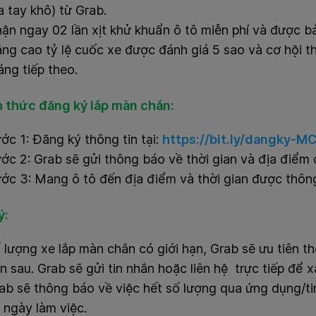
a tay khô) từ Grab.
ận ngay 02 lần xịt khử khuẩn ô tô miễn phí và được bả
ng cao tỷ lệ cuốc xe được đánh giá 5 sao và cơ hội 
áng tiếp theo.
h thức đăng ký lắp màn chắn:
ớc 1: Đăng ký thông tin tại:
https://bit.ly/dangky-M
ớc 2: Grab sẽ gửi thông báo về thời gian và địa điểm 
ớc 3: Mang ô tô đến địa điểm và thời gian được thông
ý:
 lượng xe lắp màn chắn có giới hạn, Grab sẽ ưu tiên t
n sau. Grab sẽ gửi tin nhắn hoặc liên hệ trực tiếp để x
ab sẽ thông báo về việc hết số lượng qua ứng dụng/ti
 ngày làm việc.