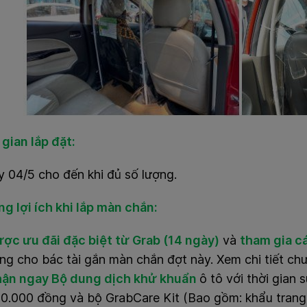
 gian lắp đặt:
 04/5 cho đến khi đủ số lượng.
g lợi ích khi lắp màn chắn:
ợc ưu đãi đặc biệt từ Grab (14 ngày)
và
tham gia c
êng cho bác tài gắn màn chắn đợt này. Xem chi tiết ch
ận ngay Bộ dung dịch khử khuẩn
ô tô với thời gian 
0.000 đồng và bộ GrabCare Kit (Bao gồm: khẩu trang 