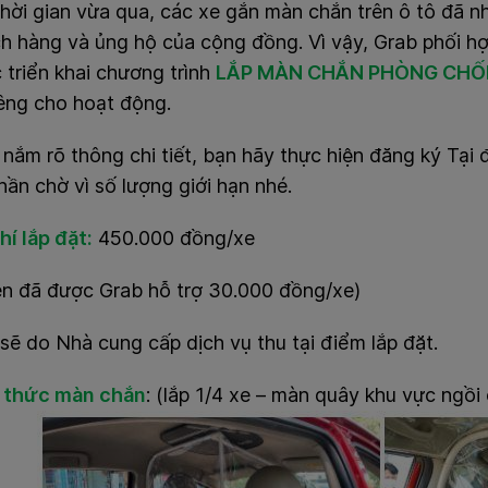
hời gian vừa qua, các xe gắn màn chắn trên ô tô đã n
ch hàng và ủng hộ của cộng đồng. Vì vậy, Grab phối h
c triển khai chương trình
LẮP MÀN CHẮN PHÒNG CHỐN
iêng cho hoạt động.
 nắm rõ thông chi tiết, bạn hãy thực hiện đăng ký
Tại 
ần chờ vì số lượng giới hạn nhé.
phí lắp đặt:
450.000 đồng/xe
ên đã được Grab hỗ trợ 30.000 đồng/xe)
 sẽ do Nhà cung cấp dịch vụ thu tại điểm lắp đặt.
h thức màn chắn
:
(lắp 1/4 xe – màn quây khu vực ngồi 