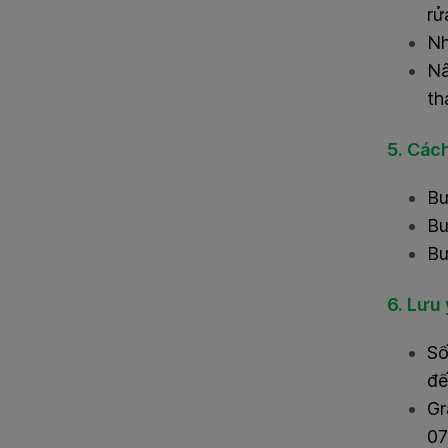
rử
Nh
Nâ
th
5. Các
Bư
Bư
Bư
6. Lưu 
Số
đế
Gr
07