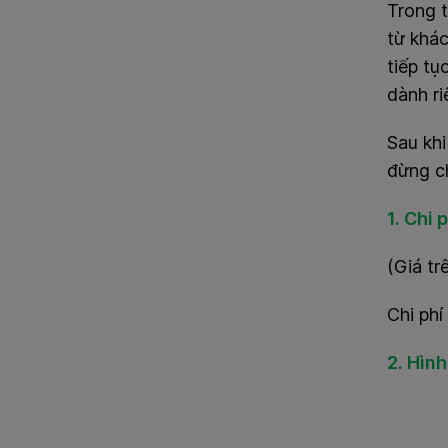
Trong t
từ khá
tiếp tụ
dành r
Sau khi
đừng ch
1. Chi 
(Giá tr
Chi phí
2. Hìn