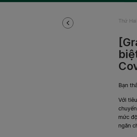
Thứ Hai
[Gr
biệ
Cov
Bạn th
Với tiê
chuyến 
mức độ 
ngăn c