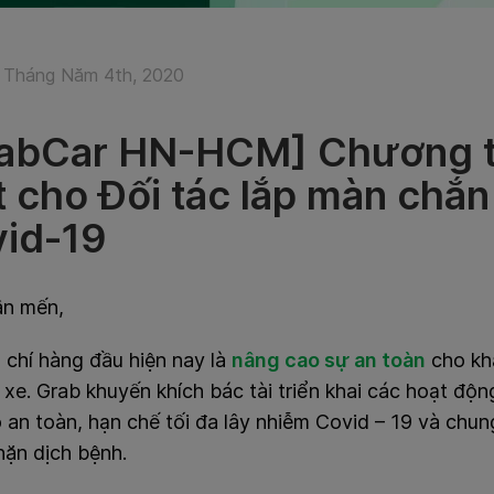
 Tháng Năm 4th, 2020
abCar HN-HCM] Chương tr
t cho Đối tác lắp màn chắ
id-19
ân mến,
u chí hàng đầu hiện nay là
nâng cao sự an toàn
cho khá
xe. Grab khuyến khích bác tài triển khai các hoạt đ
an toàn, hạn chế tối đa lây nhiễm Covid – 19 và chun
hặn dịch bệnh.