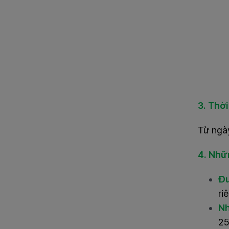
3. Thời
Từ ngày
4. Nhữn
Đư
ri
Nh
25