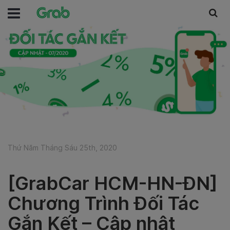
Thứ Năm Tháng Sáu 25th, 2020
[GrabCar HCM-HN-ĐN]
Chương Trình Đối Tác
Gắn Kết – Cập nhật