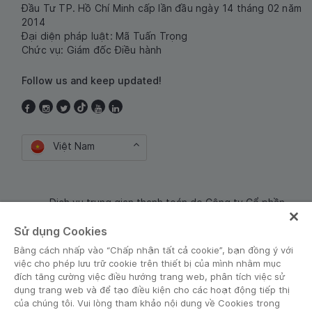
Đầu Tư TP. Hồ Chí Minh cấp lần đầu ngày 14 tháng 02 năm
2014
Đại diện pháp luật: Mã Tuấn Trọng
Chức vụ: Giám đốc Điều hành
Follow us and keep updated!
Việt Nam
Dịch vụ trung gian thanh toán do Công ty Cổ phần
Công nghệ và Dịch Vụ Moca cung cấp. Mã số doanh
Sử dụng Cookies
nghiệp: 0106254974
Bằng cách nhấp vào “Chấp nhận tất cả cookie”, bạn đồng ý với
việc cho phép lưu trữ cookie trên thiết bị của mình nhằm mục
đích tăng cường việc điều hướng trang web, phân tích việc sử
dụng trang web và để tạo điều kiện cho các hoạt động tiếp thị
của chúng tôi. Vui lòng tham khảo nội dung về Cookies trong