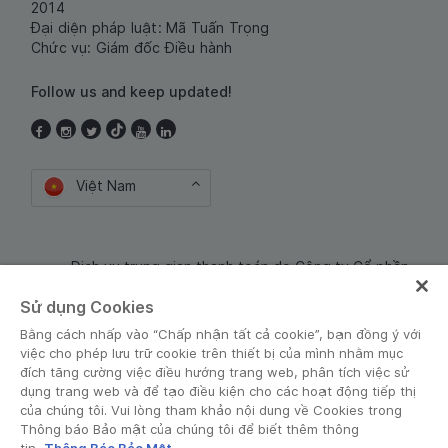
2014
Đại diện pháp luật: Mã Tuấn Trọng
Chức vụ: Giám đốc Điều hành
Follow us and keep updated!
Việt Nam
Dịch vụ trung gian thanh toán do Công ty Cổ phần
Công nghệ và Dịch Vụ Moca cung cấp. Mã số doanh
Sử dụng Cookies
nghiệp: 0106254974
Bằng cách nhấp vào “Chấp nhận tất cả cookie”, bạn đồng ý với
việc cho phép lưu trữ cookie trên thiết bị của mình nhằm mục
đích tăng cường việc điều hướng trang web, phân tích việc sử
dụng trang web và để tạo điều kiện cho các hoạt động tiếp thị
của chúng tôi. Vui lòng tham khảo nội dung về Cookies trong
Thông báo Bảo mật của chúng tôi để biết thêm thông