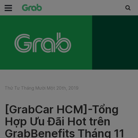
Thứ Tư Tháng Mười Một 20th, 2019
[GrabCar HCM]-Tổng
Hợp Ưu Đãi Hot trên
GrabBenefits Tháng 11