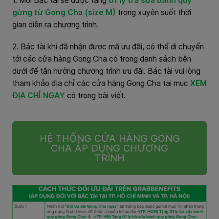
1. Mỗi Bác tài sẽ được tặng
01 ly trà sữa bánh quy
gừng từ Gong Cha (size M)
trong xuyên suốt thời
gian diễn ra chương trình.
2. Bác tài khi đã nhận được mã ưu đãi, có thể di chuyển
tới các cửa hàng Gong Cha có trong danh sách bên
dưới để tận hưởng chương trình ưu đãi. Bác tài vui lòng
tham khảo địa chỉ các cửa hàng Gong Cha tại mục
XEM
ĐỊA CHỈ NGAY
có trong bài viết.
HỆ THỐNG CỬA HÀNG GONG
CHA ÁP DỤNG CHƯƠNG
TRÌNH