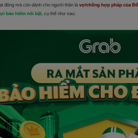
oạt động mà còn dành cho người thân là 
vợ/chồng hợp pháp của Đối
ợi bảo hiểm nổi bật
, cụ thể như sau: 