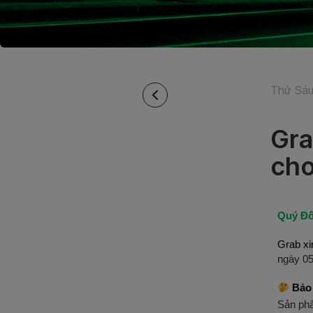
Thứ Sáu
Gra
cho
Quý Đố
Grab xi
ngày 05
 Bảo 
Sản ph