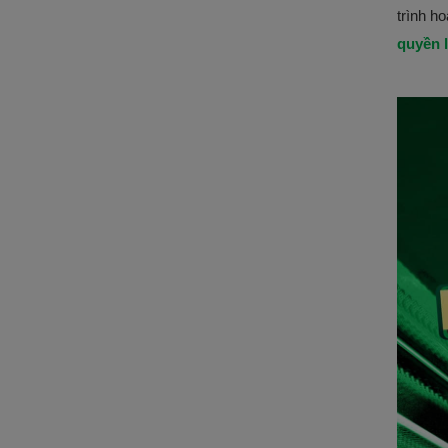
trình h
quyền l