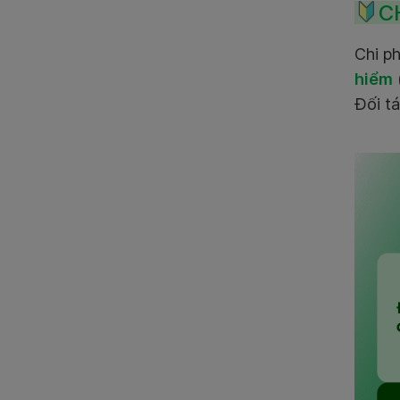
C
Chi p
hiểm
Đối tá