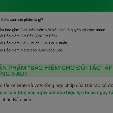
 thức của sản phẩm là gì?
m bao gồm 3 gói bảo hiểm với biểu phí và quyền lợi khác nhau:
ói Bảo hiểm Cơ Bản (Gói Cơ Bản)
ói Bảo hiểm Tiêu Chuẩn (Gói Tiêu Chuẩn)
ói Bảo hiểm Nâng cao (Gói Nâng Cao)
ẢN PHẨM “BẢO HIỂM CHO ĐỐI TÁC” Á
NG NÀO?
ác tài xế Grab và vợ/chồng hợp pháp của Đối tác có đ
ươi lăm (65)
vào ngày bắt đầu hiệu lực hoặc ngày tá
 nhận Bảo hiểm.