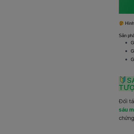
Hình
Sản phẩ
G
G
G
S
TƯỢ
Đối t
sáu m
chứng