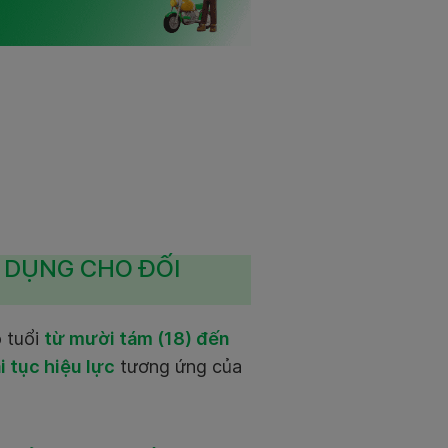
P DỤNG CHO ĐỐI
ộ tuổi
từ mười tám (18) đến
i tục hiệu lực
tương ứng của