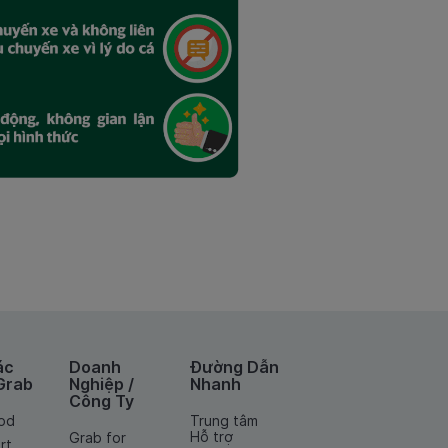
ác
Doanh
Đường Dẫn
Grab
Nghiệp /
Nhanh
Công Ty
od
Trung tâm
Hỗ trợ
Grab for
rt