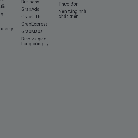
Business
Thực đơn
dẫn
GrabAds
Nền tảng nhà
ng
phát triển
GrabGifts
GrabExpress
cademy
GrabMaps
Dịch vụ giao
hàng công ty