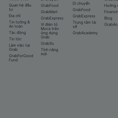
Di chuyển
Quan hệ đầu
GrabFood
Hướng 
tư
GrabFood
GrabMart
Financi
Địa chỉ
GrabExpress
GrabExpress
Blog
Tin tưởng &
Trung tâm tài
Ví điện tử
GrabA
An toàn
xế
Moca trên
Tác động
ứng dụng
GrabAcademy
Grab
Tin tức
GrabXu
Làm việc tại
Grab
Tính năng
mới
GrabForGood
Fund