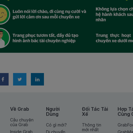
Về Grab
Người
Đối Tác Tài
Hợp T
Dùng
Xế
Cùng 
Câu chuyện
của Grab
Có gì mới?
Thông tin
GrabFo
mới nhất
Inside Grab
Di chuyển
GrabMa