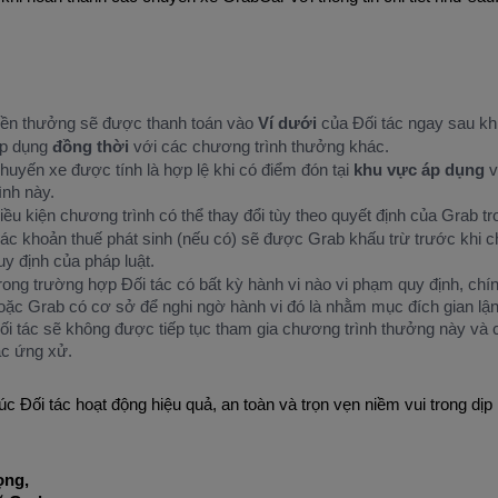
iền thưởng sẽ được thanh toán vào
Ví dưới
của Đối tác ngay sau kh
́p dụng
đồng thời
với các chương trình thưởng khác.
huyến xe được tính là hợp lệ khi có điểm đón tại
khu vực áp dụng
v
rình này.
iều kiện chương trình có thể thay đổi tùy theo quyết định của Grab tro
ác khoản thuế phát sinh (nếu có) sẽ được Grab khấu trừ trước khi c
uy định của pháp luật.
rong trường hợp Đối tác có bất kỳ hành vi nào vi phạm quy định, chí
oặc Grab có cơ sở để nghi ngờ hành vi đó là nhằm mục đích gian lận,
ối tác sẽ không được tiếp tục tham gia chương trình thưởng này và có
ắc ứng xử.
́c Đối tác hoạt động hiệu quả, an toàn và trọn vẹn niềm vui trong dịp
ọng,