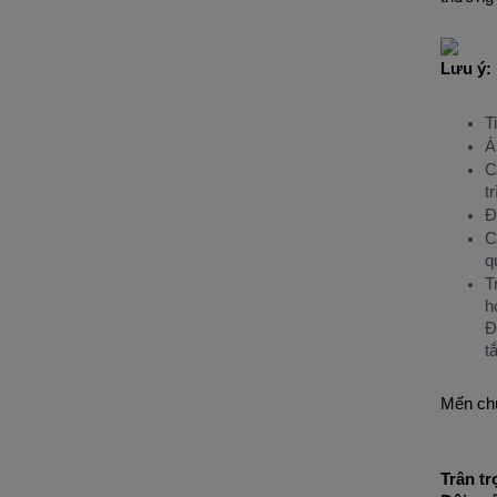
Lưu ý:
T
A
C
t
Đ
C
q
T
h
Đ
t
Mến chu
Trân tr