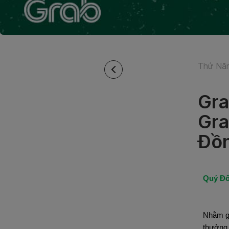
Thứ Năm
Gra
Gra
Đồ
Quý Đố
Nhằm gi
thưởng