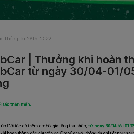
 Tháng Tư 28th, 2022
bCar | Thưởng khi hoàn t
bCar từ ngày 30/04-01/0
ng
i tác thân mến,
úp Đối tác có thêm cơ hội gia tăng thu nhập,
từ ngày 30/04 tới 01/0
 khi hoàn thành các chuyến xe GrabCar với thông tin chi tiết như sau