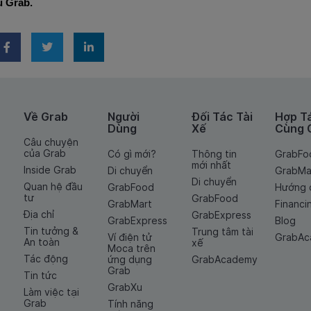
ũ Grab.
Về Grab
Người
Đối Tác Tài
Hợp T
Dùng
Xế
Cùng 
Câu chuyện
của Grab
Có gì mới?
Thông tin
GrabFo
mới nhất
Inside Grab
Di chuyển
GrabMa
Di chuyển
Quan hệ đầu
GrabFood
Hướng 
tư
GrabFood
GrabMart
Financi
Địa chỉ
GrabExpress
GrabExpress
Blog
Tin tưởng &
Trung tâm tài
Ví điện tử
GrabA
An toàn
xế
Moca trên
Tác động
ứng dụng
GrabAcademy
Grab
Tin tức
GrabXu
Làm việc tại
Grab
Tính năng