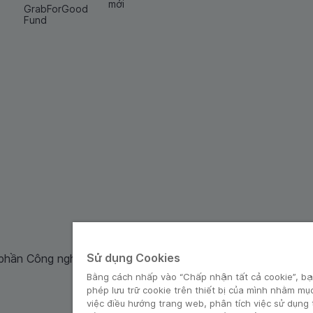
mới
GrabForGood
Fund
Sử dụng Cookies
 phần Công nghệ và Dịch Vụ Moca cung cấp. Mã số doanh ng
Bằng cách nhấp vào “Chấp nhận tất cả cookie”, bạ
phép lưu trữ cookie trên thiết bị của mình nhằm mụ
việc điều hướng trang web, phân tích việc sử dụng