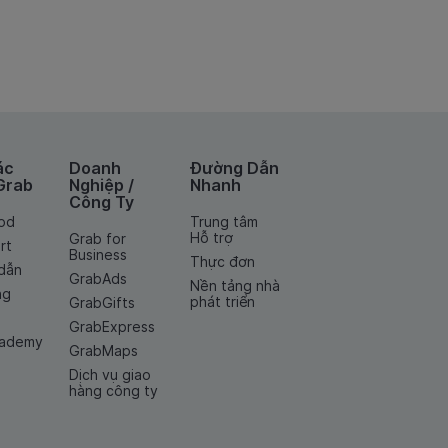
ác
Doanh
Đường Dẫn
Grab
Nghiệp /
Nhanh
Công Ty
od
Trung tâm
Hỗ trợ
Grab for
rt
Business
Thực đơn
dẫn
GrabAds
Nền tảng nhà
ng
phát triển
GrabGifts
GrabExpress
cademy
GrabMaps
Dịch vụ giao
hàng công ty