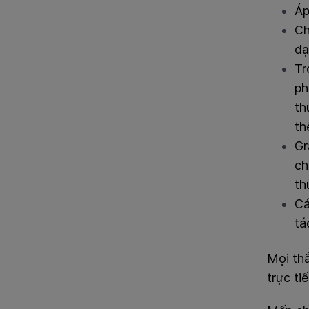
Á
Ch
đạ
Tr
ph
th
th
Gr
ch
th
Cá
tá
Mọi th
trực ti