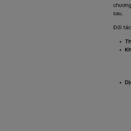
chương t
sau.
Đối tá
Th
Kh
Dị