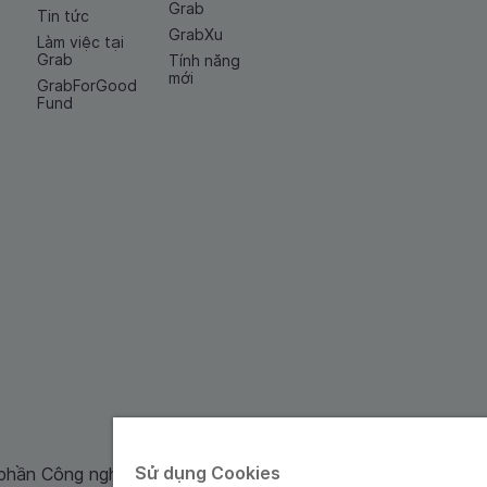
Grab
Tin tức
GrabXu
Làm việc tại
Grab
Tính năng
mới
GrabForGood
Fund
Sử dụng Cookies
 phần Công nghệ và Dịch Vụ Moca cung cấp. Mã số doanh ng