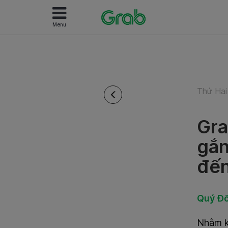
Menu
Thứ Hai
Gra
gắ
đến
Quý Đố
Nhằm kh