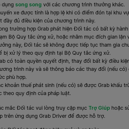
p dụng
song song
với các chương trình thưởng khác.
uyến xe được tính là hợp lệ khi có điểm đón tại khu vự
t đầy đủ điều kiện của chương trình này.
ong trường hợp Grab phát hiện Đối tác có bất kỳ hành 
ạm Bộ Quy tắc ứng xử, hoặc nhằm mục đích gian lận và
ưởng này, Đối tác sẽ không được tiếp tục tham gia chư
ể bị xử lý theo quy định tại Bộ Quy tắc ứng xử.
ab có toàn quyền quyết định, thay đổi bất kỳ điều ki
ương trình này và sẽ thông báo các thay đổi (nếu có
ức phù hợp.
c khoản thuế phát sinh (nếu có) sẽ được Grab khấu trừ
c theo quy định của pháp luật.
ắc mắc Đối tác vui lòng truy cập mục
Trợ Giúp
hoặc sử
ếp trên ứng dụng Grab Driver để được hỗ trợ.