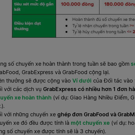
ng số chuyến xe hoàn thành trong tuần sẽ bao gồm
s
abFood, GrabExpress và GrabFood cộng lại.
ền thưởng sẽ được cộng vào
Ví dưới
của Đối tác
vào 
i với các dịch vụ
GrabExpress có nhiều hơn 1 đơn h
uyến xe hoàn thành
(ví dụ: Giao Hàng Nhiều Điểm, G
.).
́i với những chuyến xe
ghép đơn GrabFood và GrabM
uyến xe đó đều được tính là
một chuyến xe
(ví dụ: h
̉ng số chuyến xe được tính sẽ là 3 chuyến).