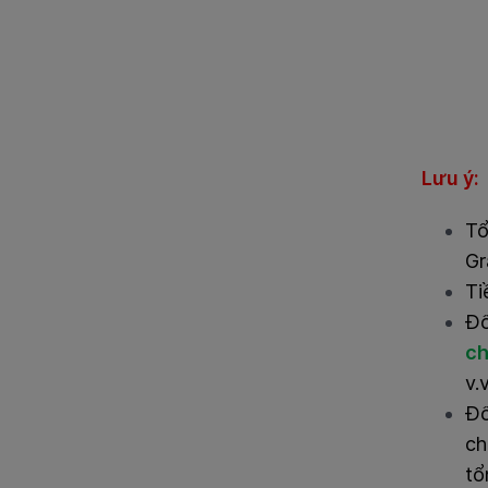
Lưu ý:
Tổ
Gr
Ti
Đố
ch
v.v
Đô
ch
tô