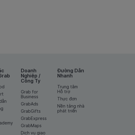
ác
Doanh
Đường Dẫn
Grab
Nghiệp /
Nhanh
Công Ty
od
Trung tâm
Hỗ trợ
Grab for
rt
Business
Thực đơn
dẫn
GrabAds
Nền tảng nhà
ng
phát triển
GrabGifts
GrabExpress
cademy
GrabMaps
Dịch vụ giao