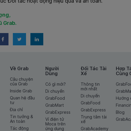
úc Đối tác hoạt động hiệu quả và an toàn.
rọng,
ũ Grab.
Về Grab
Người
Đối Tác Tài
Hợp T
Dùng
Xế
Cùng 
Câu chuyện
của Grab
Có gì mới?
Thông tin
GrabFo
mới nhất
Inside Grab
Di chuyển
GrabMa
Di chuyển
Quan hệ đầu
GrabFood
Hướng 
tư
GrabFood
GrabMart
Financi
Địa chỉ
GrabExpress
GrabExpress
Blog
Tin tưởng &
Trung tâm tài
Ví điện tử
GrabA
An toàn
xế
Moca trên
Tác động
ứng dụng
GrabAcademy