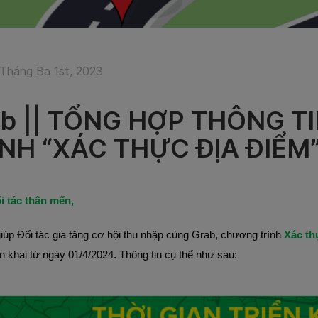
Tháng Ba 1st, 2023
ab || TỔNG HỢP THÔNG 
ÌNH “XÁC THỰC ĐỊA ĐIỂM
i tác thân mến,
úp Đối tác gia tăng cơ hội thu nhập cùng Grab, chương trình
Xác th
ển khai
từ ngày 01/4/2024. Thông tin cụ thể như sau: