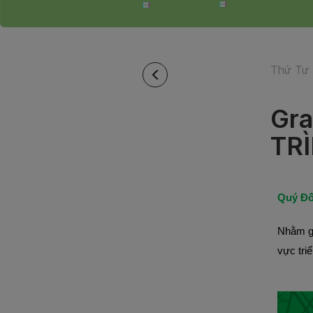
Thứ Tư 
Gr
TR
Quý Đố
Nhằm gi
vực tri