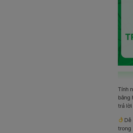
Tính 
bằng 
trả lờ
Dễ 
trong