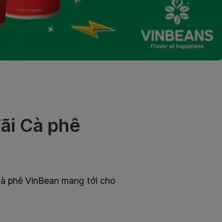
đãi Cà phê
cà phê VinBean mang tới cho
n