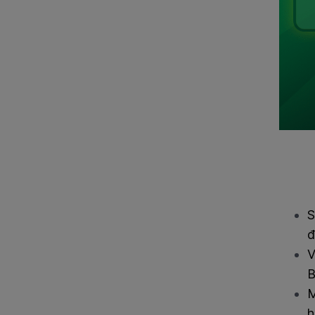
S
đ
V
B
M
h