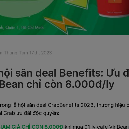
 Tháng Tám 17th, 2023
hội săn deal Benefits: Ưu 
Bean chỉ còn 8.000đ/ly
rong lễ hội săn deal GrabBenefits 2023, thương hiệu 
ài Grab ưu đãi độc quyền:
IẢM GIÁ CHỈ CÒN 8.000Đ
khi mua 01 ly cafe VinBea