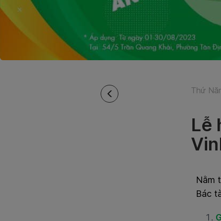
Thứ Năm
Lễ 
Vin
Nằm t
Bác t
G