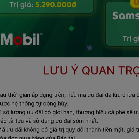
LƯU Ý QUAN TR
au thời gian áp dụng trên, nếu mã ưu đãi đã lưu chưa
ược hệ thống tự động hủy.
ì số lượng ưu đãi có giới hạn, thương hiệu cà phê sẽ ư
ác tài lưu và sử dụng ưu đãi sớm nhất.
ã ưu đãi không có giá trị quy đổi thành tiền mặt, giá t
óa đơn mua hàng của Bác tài.