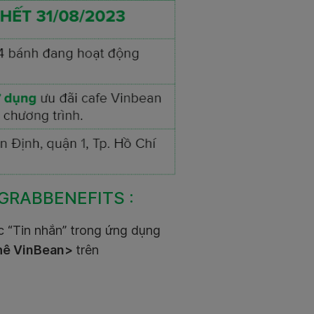
GRABBENEFITS :
ục “Tin nhắn” trong ứng dụng
phê VinBean>
trên