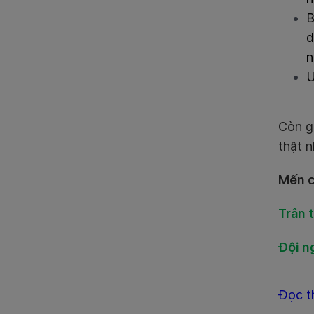
B
d
n
Ư
Còn gi
thật n
Mến c
Trân 
Đội n
Đọc t