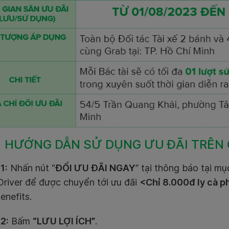
HƯỚNG DẪN SỬ DỤNG ƯU ĐÃI TRÊN 
1:
Nhấn nút “
ĐỔI ƯU ĐÃI NGAY
” tại thông báo tại m
Driver để được chuyển tới ưu đãi
<Chỉ 8.000đ ly cà 
enefits.
2:
Bấm
“LƯU LỢI ÍCH”
.