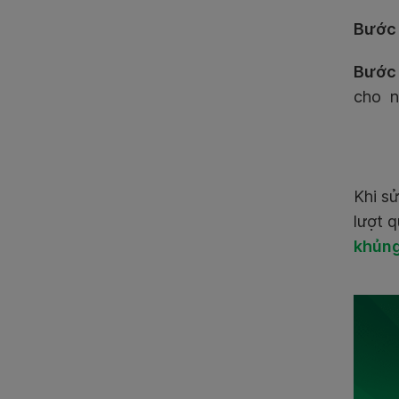
Bước
Bước
cho
n
Khi s
lượt 
khủn