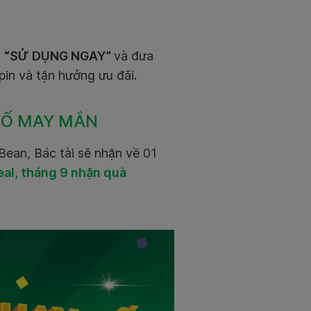
n
“SỬ DỤNG NGAY”
và đưa
pin và tận hưởng ưu đãi
.
SỐ MAY MẮN
Bean, Bác tài sẽ nhận về 01
al, tháng 9 nhận quà