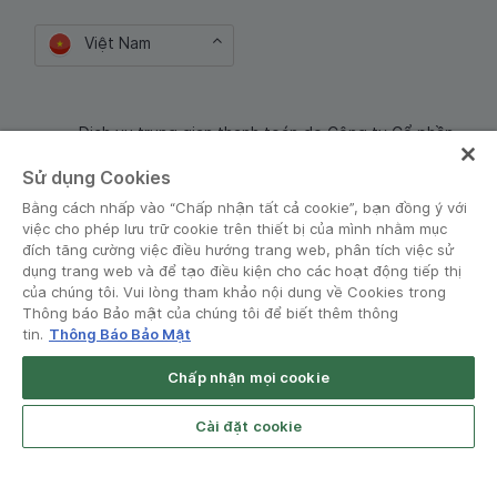
Việt Nam
Dịch vụ trung gian thanh toán do Công ty Cổ phần
Công nghệ và Dịch Vụ Moca cung cấp. Mã số doanh
Sử dụng Cookies
nghiệp: 0106254974
Bằng cách nhấp vào “Chấp nhận tất cả cookie”, bạn đồng ý với
việc cho phép lưu trữ cookie trên thiết bị của mình nhằm mục
đích tăng cường việc điều hướng trang web, phân tích việc sử
dụng trang web và để tạo điều kiện cho các hoạt động tiếp thị
của chúng tôi. Vui lòng tham khảo nội dung về Cookies trong
Thông báo Bảo mật của chúng tôi để biết thêm thông
tin.
Thông Báo Bảo Mật
Điều khoản và Chính sách
•
Thông báo Bảo mật
Chấp nhận mọi cookie
© Grab 2010 - 2026
Open App
Grab Driver for Android
Cài đặt cookie