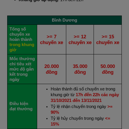
Bình Dương
Tổng số
chuyến xe
>= 7
>= 12
>= 15
hoàn thành
chuyến xe
chuyến xe
chuyến xe
trong khung
giờ
Mốc thưởng
chỉ tiêu xét
20.000
35.000
50.000
mức độ gắn
đồng
đồng
đồng
kết trong
ngày
Hoàn thành đủ số chuyến xe trong
khung giờ từ
17h đến 22h các ngày
31/10/2021 đến 13/11/2021
Điều kiện
Tỷ lệ nhận chuyến trong ngày
>=
đạt thưởng
90%
Tỷ lệ hủy chuyến trong ngày
<=
15%