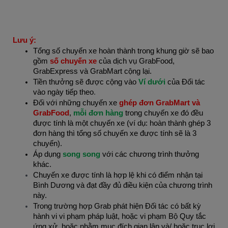
Lưu ý:
Tổng số chuyến xe hoàn thành trong khung giờ sẽ bao
gồm
số chuyến xe
của dịch vụ GrabFood,
GrabExpress và GrabMart cộng lại.
Tiền thưởng sẽ được cộng vào
Ví dưới
của Đối tác
vào ngày tiếp theo
.
Đối với những chuyến xe
ghép đơn GrabMart và
GrabFood
,
mỗi đơn hàng
trong chuyến xe đó đều
được tính là một chuyến xe (ví dụ: hoàn thành ghép 3
đơn hàng thì tổng số chuyến xe được tính sẽ là 3
chuyến).
Áp dụng
song song
với các chương trình thưởng
khác.
Chuyến xe được tính là hợp lệ khi có điểm nhận tại
Bình Dương và đạt đầy đủ điều kiện của chương trình
này.
Trong trường hợp Grab phát hiện Đối tác có bất kỳ
hành vi vi phạm pháp luật, hoặc vi phạm Bộ Quy tắc
ứng xử, hoặc nhằm mục đích gian lận và/ hoặc trục lợi