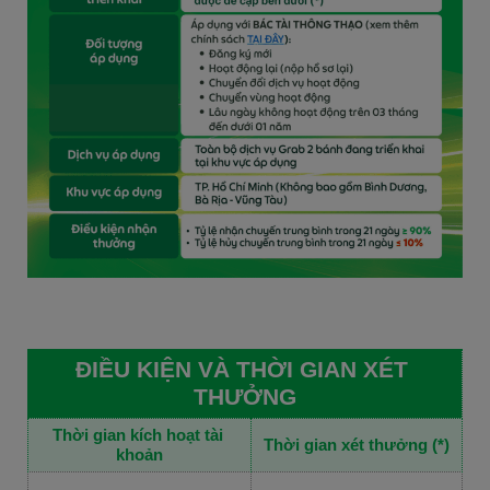
ĐIỀU KIỆN VÀ THỜI GIAN XÉT 
THƯỞNG
Thời gian kích hoạt tài 
Thời gian xét thưởng (*)
khoản