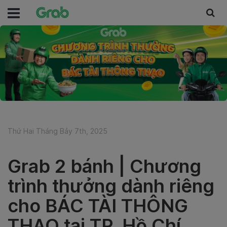
Thứ Hai Tháng Bảy 7th, 2025
Grab 2 bánh | Chương
trình thưởng dành riêng
cho BÁC TÀI THÔNG
THẠO tại TP. Hồ Chí