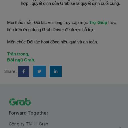
hợp , quyết định của Grab sẽ là quyết định cuối cùng.
Mọi thắc mắc Đối tác vui lòng truy cập mục
Trợ Giúp
trực
tiếp trên ứng dụng Grab Driver để được hỗ trợ.
Mến chúc Đối tác hoạt động hiệu quả và an toàn.
Trân trọng,
Đội ngũ Grab.
Share:
Forward Together
Công ty TNHH Grab