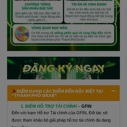
ĐIỂM DANH CÁC ĐIỂM ĐẾN ĐẶC BIỆT TẠI
“THÀNH PHỐ GRAB”
ĐIỂM HỖ TRỢ TÀI CHÍNH – 
GFIN
Đến với trạm Hỗ trợ Tài chính của GFIN, Đối tác sẽ 
được tham khảo bộ giải pháp hỗ trợ tài chính đa dạng 