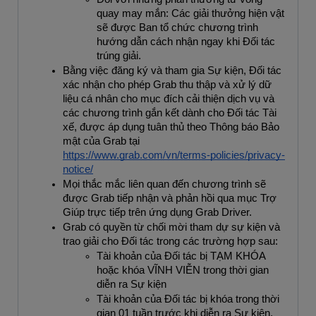
quay may mắn: Các giải thưởng hiện vật 
sẽ được Ban tổ chức chương trình 
hướng dẫn cách nhận ngay khi Đối tác 
trúng giải. 
Bằng việc đăng ký và tham gia Sự kiện, Đối tác 
xác nhận cho phép Grab thu thập và xử lý dữ 
liệu cá nhân cho mục đích cải thiện dịch vụ và 
các chương trình gắn kết dành cho Đối tác Tài 
xế, được áp dụng tuân thủ theo Thông báo Bảo 
mật của Grab tại 
https://www.grab.com/vn/terms-policies/privacy-
notice/
Mọi thắc mắc liên quan đến chương trình sẽ 
được Grab tiếp nhận và phản hồi qua mục Trợ 
Giúp trực tiếp trên ứng dụng Grab Driver.
Grab có quyền từ chối mời tham dự sự kiện và 
trao giải cho Đối tác trong các trường hợp sau:
Tài khoản của Đối tác bị TẠM KHÓA 
hoặc khóa VĨNH VIỄN trong thời gian 
diễn ra Sự kiện
Tài khoản của Đối tác bị khóa trong thời 
gian 01 tuần trước khi diễn ra Sự kiện.