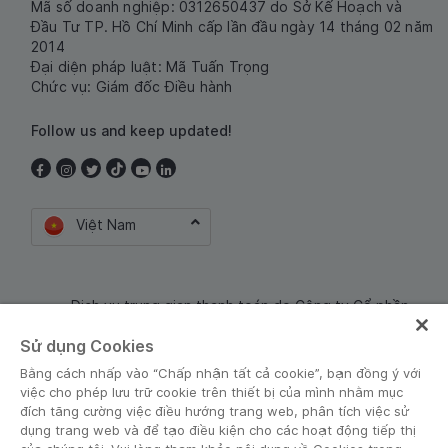
Mã số doanh nghiệp: 0312650437 do Sở Kế Hoạch và
Đầu Tư TP. Hồ Chí Minh cấp lần đầu ngày 14 tháng 02 năm
2014
Đại diện pháp luật: Mã Tuấn Trọng
Chức vụ: Giám đốc Điều hành
Follow us and keep updated!
Việt Nam
Dịch vụ trung gian thanh toán do Công ty Cổ phần
Công nghệ và Dịch Vụ Moca cung cấp. Mã số doanh
Sử dụng Cookies
nghiệp: 0106254974
Bằng cách nhấp vào “Chấp nhận tất cả cookie”, bạn đồng ý với
việc cho phép lưu trữ cookie trên thiết bị của mình nhằm mục
đích tăng cường việc điều hướng trang web, phân tích việc sử
dụng trang web và để tạo điều kiện cho các hoạt động tiếp thị