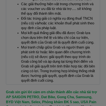
Các giải thưởng hiện vật trong chương trình và 
các voucher ưu đãi từ nhà tài trợ…. sẽ không 
thể quy đổi thành tiền mặt.
Đối tác trúng giải có nghĩa vụ đóng thuế TNCN 
(nếu có) và/hoặc các khoản thuế phát sinh theo 
quy định của pháp luật.
Mọi kết quả thắng giải đều đã được Grab lựa 
chọn dựa trên thể lệ và tiêu chí của sự kiện, 
quyết định của Grab sẽ là quyết định cuối cùng. 
Mọi tranh chấp giữa Grab và người tham gia 
phát sinh từ hoặc liên quan đến chương trình 
(nếu có) sẽ được giải quyết theo quy trình do 
Grab công bố và áp dụng tại từng thời điểm và 
Grab sẽ giải quyết trên tinh thần hợp tác đôi bên 
cùng có lợi. Trong trường hợp không thống nhất 
được hướng giải quyết, quyết định của Grab là 
quyết định cuối cùng.
Grab xin gửi lời cảm ơn chân thành đến các nhà tài trợ 
AP SAIGON PETRO, Dat Bike, Gong Cha, Samsung, 
BYD Việt Nam, Selex, Phòng khám ĐK 5 sao, USA Pain 