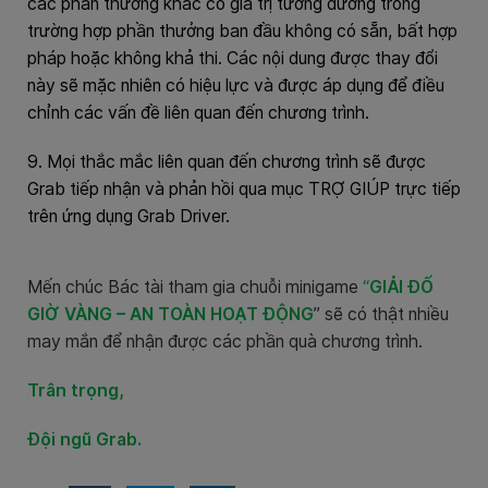
các phần thưởng khác có giá trị tương đương trong
trường hợp phần thưởng ban đầu không có sẵn, bất hợp
pháp hoặc không khả thi. Các nội dung
được thay đổi
này sẽ mặc nhiên có hiệu lực và được áp dụng để điều
chỉnh các vấn đề liên quan đến chương trình.
9. Mọi
thắc mắc liên quan đến chương trình sẽ được
Grab tiếp nhận và phản hồi qua mục TRỢ GIÚP trực tiếp
trên ứng dụng Grab Driver.
Mến chúc Bác tài tham gia chuỗi minigame
“
GIẢI ĐỐ
GIỜ VÀNG – AN TOÀN HOẠT ĐỘNG
” sẽ có thật nhiều
may mắn để nhận được các phần quà chương trình.
Trân trọng,
Đội ngũ Grab.