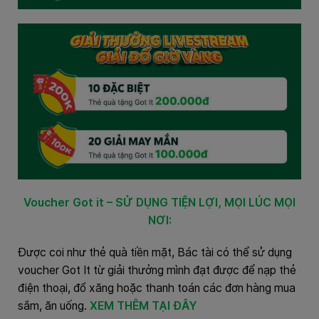
Voucher Got it – SỬ DỤNG TIỆN LỢI, MỌI LÚC MỌI
NƠI:
Được coi như thẻ quà tiền mặt, Bác tài có thể sử dụng
voucher Got It từ giải thưởng mình đạt được để nạp thẻ
điện thoại, đổ xăng hoặc thanh toán các đơn hàng mua
sắm, ăn uống.
XEM THÊM TẠI ĐÂY