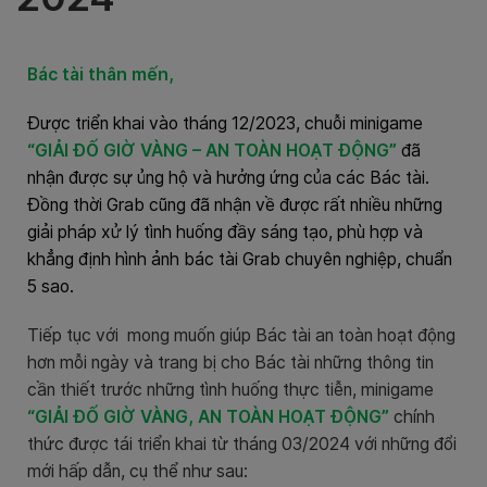
Bác tài thân mến,
Được triển khai vào tháng 12/2023, chuỗi minigame
“GIẢI ĐỐ GIỜ VÀNG – AN TOÀN HOẠT ĐỘNG”
đã
nhận được sự ủng hộ và hưởng ứng của các Bác tài.
Đồng thời Grab cũng đã nhận về được rất nhiều những
giải pháp xử lý tình huống đầy sáng tạo, phù hợp và
khẳng định hình ảnh bác tài Grab chuyên nghiệp, chuẩn
5 sao.
Tiếp tục với mong muốn giúp Bác tài an toàn hoạt động
hơn mỗi ngày và trang bị cho Bác tài những thông tin
cần thiết trước những tình huống thực tiễn, minigame
“GIẢI ĐỐ GIỜ VÀNG, AN TOÀN HOẠT ĐỘNG”
chính
thức được tái triển khai từ tháng 03/2024 với những đổi
mới hấp dẫn, cụ thể như sau: