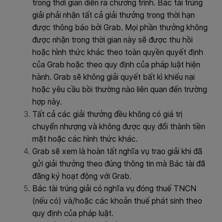
trong thời gian diễn ra chương trình. Bác tài trúng
giải phải nhận tất cả giải thưởng trong thời hạn
được thông báo bởi Grab. Mọi phần thưởng không
được nhận trong thời gian này sẽ được thu hồi
hoặc hình thức khác theo toàn quyền quyết định
của Grab hoặc theo quy định của pháp luật hiện
hành. Grab sẽ không giải quyết bất kì khiếu nại
hoặc yêu cầu bồi thường nào liên quan đến trường
hợp này.
Tất cả các giải thưởng đều không có giá trị
chuyển nhượng và không được quy đổi thành tiền
mặt hoặc các hình thức khác.
Grab sẽ xem là hoàn tất nghĩa vụ trao giải khi đã
gửi giải thưởng theo đúng thông tin mà Bác tài đã
đăng ký hoạt động với Grab.
Bác tài trúng giải có nghĩa vụ đóng thuế TNCN
(nếu có) và/hoặc các khoản thuế phát sinh theo
quy định của pháp luật.