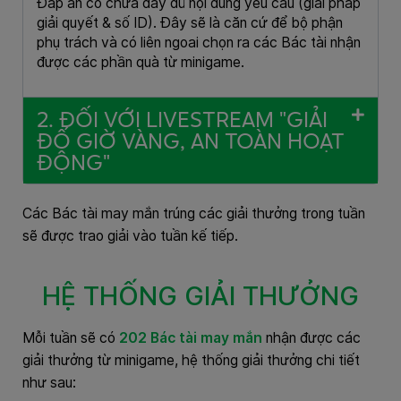
Đáp án có chứa đầy đủ nội dung yêu cầu (giải pháp
giải quyết & số ID). Đây sẽ là căn cứ để bộ phận
phụ trách và có liên ngoai chọn ra các Bác tài nhận
được các phần quà từ minigame.
2. ĐỐI VỚI LIVESTREAM "GIẢI
ĐỐ GIỜ VÀNG, AN TOÀN HOẠT
ĐỘNG"
Các Bác tài may mắn trúng các giải thưởng trong tuần
sẽ được trao giải vào tuần kế tiếp.
HỆ THỐNG GIẢI THƯỞNG
Mỗi tuần sẽ có
202
Bác tài may mắn
nhận được các
giải thưởng từ minigame, hệ thống giải thưởng chi tiết
như sau: