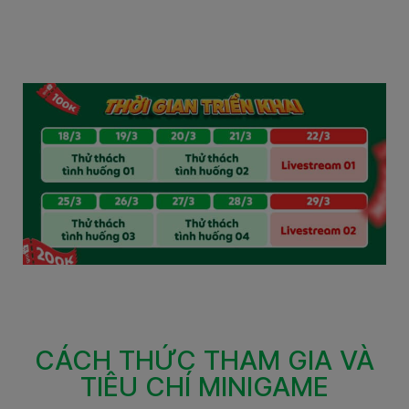
CÁCH THỨC THAM GIA VÀ
TIÊU CHÍ MINIGAME