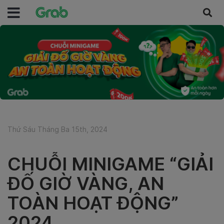
Thứ Sáu Tháng Ba 15th, 2024
CHUỖI MINIGAME “GIẢI
ĐỐ GIỜ VÀNG, AN
TOÀN HOẠT ĐỘNG”
2024