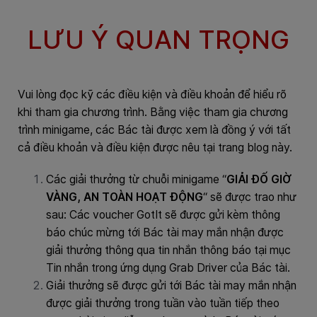
LƯU Ý QUAN TRỌNG
Vui lòng đọc kỹ các điều kiện và điều khoản để hiểu rõ
khi tham gia chương trình. Bằng
việc tham gia chương
trình minigame, các Bác tài được xem là đồng ý với tất
cả điều khoản và điều kiện được nêu tại trang blog này.
Các giải thưởng từ chuỗi minigame “
GIẢI ĐỐ GIỜ
VÀNG, AN TOÀN HOẠT ĐỘNG
“ sẽ được trao như
sau: Các voucher GotIt sẽ được gửi kèm thông
báo chúc mừng tới Bác tài may mắn nhận được
giải thưởng thông qua tin nhắn thông báo tại mục
Tin nhắn trong ứng dụng Grab Driver của Bác tài.
Giải thưởng sẽ được gửi tới Bác tài may mắn nhận
được giải thưởng trong tuần vào tuần tiếp theo