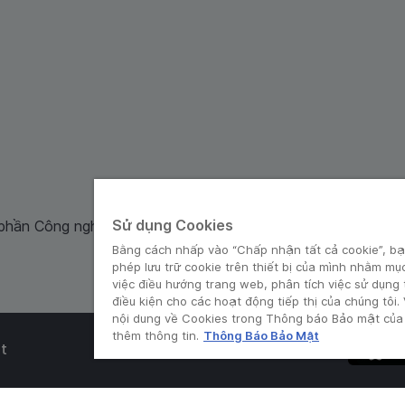
Sử dụng Cookies
 phần Công nghệ và Dịch Vụ Moca cung cấp. Mã số doanh ng
Bằng cách nhấp vào “Chấp nhận tất cả cookie”, bạ
phép lưu trữ cookie trên thiết bị của mình nhằm mụ
việc điều hướng trang web, phân tích việc sử dụng
điều kiện cho các hoạt động tiếp thị của chúng tôi.
nội dung về Cookies trong Thông báo Bảo mật của 
thêm thông tin.
Thông Báo Bảo Mật
t
© Grab 2010 - 2026