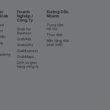
ác
Doanh
Đường Dẫn
Grab
Nghiệp /
Nhanh
Công Ty
od
Trung tâm
Hỗ trợ
Grab for
rt
Business
Thực đơn
dẫn
GrabAds
Nền tảng nhà
ng
phát triển
GrabGifts
GrabExpress
cademy
GrabMaps
Dịch vụ giao
hàng công ty