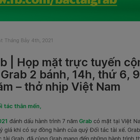
t Tháng Bảy 4th, 2021
b | Họp mặt trực tuyến c
 Grab 2 bánh, 14h, thứ 6, 
ăm – thở nhịp Việt Nam
i tác thân mến,
021
đánh dấu hành trình 7 năm
Grab
có mặt tại Việt N
ý giá khi có sự đồng hành của quý Đối tác tài xế. Grab
 tài Grab, đã cùng Grab mang đến những hành trình th