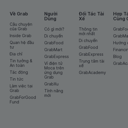
Về Grab
Người
Đối Tác Tài
Hợp T
Dùng
Xế
Cùng 
Câu chuyện
của Grab
Có gì mới?
Thông tin
GrabFo
mới nhất
Inside Grab
Di chuyển
GrabMa
Di chuyển
Quan hệ đầu
GrabFood
Hướng 
tư
GrabFood
GrabMart
Financi
Địa chỉ
GrabExpress
GrabExpress
Blog
Tin tưởng &
Trung tâm tài
Ví điện tử
GrabA
An toàn
xế
Moca trên
Tác động
ứng dụng
GrabAcademy
Grab
Tin tức
GrabXu
Làm việc tại
Grab
Tính năng
mới
GrabForGood
Fund