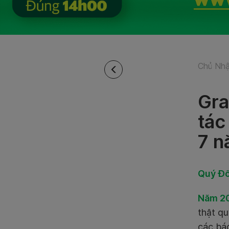
Chủ Nhậ
Gra
tác
7 n
Quý Đố
Năm 2
thật qu
các bác