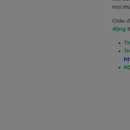
mọi nh
Chào đ
động
t
Th
Tr
ht
Nộ