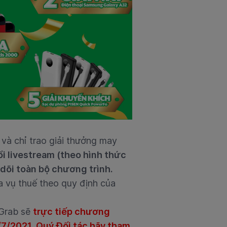
 và chỉ trao giải thưởng may
ổi livestream (theo hình thức
 dõi toàn bộ chương trình.
a vụ thuế theo quy định của
Grab sẽ
trực tiếp chương
/7/2021. Quý Đối tác hãy tham