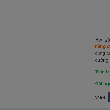
Hẹn gặp
hàng 
cùng ch
đường.
Trân t
Đội ng
Share: