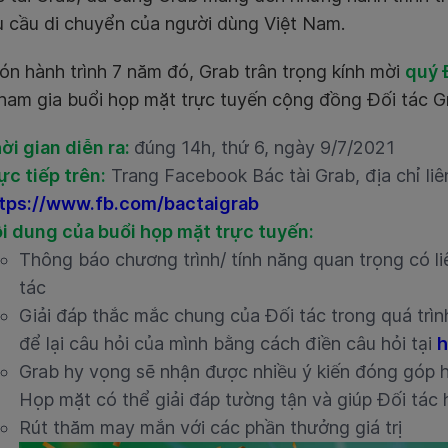
u cầu di chuyển của người dùng Việt Nam.
ón hành trình 7 năm đó,
Grab trân trọng kính mời
quý 
ham gia buổi họp mặt trực tuyến cộng đồng Đối tác G
ời gian diễn ra:
đúng 14h, thứ 6, ngày 9/7/2021
ực tiếp trên:
Trang Facebook Bác tài Grab, địa chỉ liê
tps://www.fb.com/bactaigrab
i dung của buổi họp mặt trực tuyến:
Thông báo chương trình/ tính năng quan trọng có l
tác
Giải đáp thắc mắc chung của Đối tác trong quá trìn
để lại câu hỏi của mình bằng cách điền câu hỏi tại
h
Grab hy vọng sẽ nhận được nhiều ý kiến đóng góp h
Họp mặt có thể giải đáp tường tận và giúp Đối tác 
Rút thăm may mắn với các phần thưởng giá trị