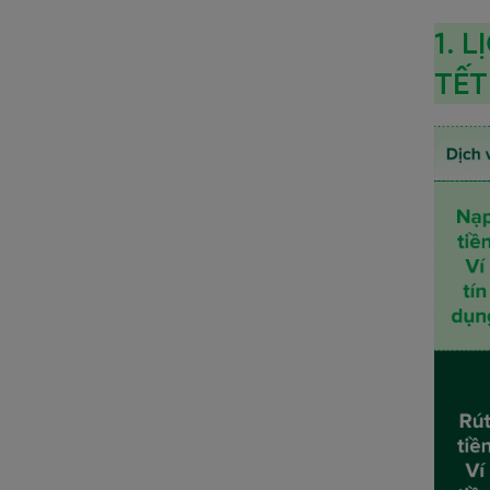
1. 
TẾT