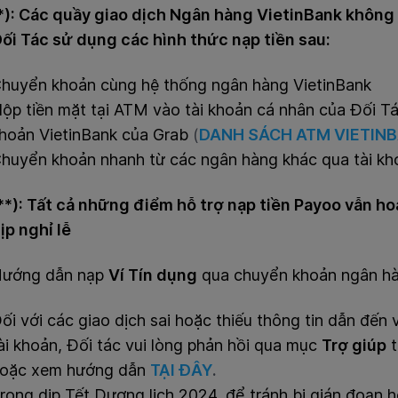
*): Các quầy giao dịch Ngân hàng VietinBank không l
ối Tác sử dụng các hình thức nạp tiền sau:
huyển khoản cùng hệ thống ngân hàng VietinBank
ộp tiền mặt tại ATM vào tài khoản cá nhân của Đối Tá
hoản VietinBank của Grab
(
DANH SÁCH ATM VIETINB
huyển khoản nhanh từ các ngân hàng khác qua tài kh
**): Tất
cả những điểm hỗ trợ nạp tiền Payoo vẫn h
ịp nghỉ lễ
ướng dẫn nạp
Ví Tín dụng
qua chuyển khoản ngân h
ối với các giao dịch sai hoặc thiếu thông tin dẫn đến
ài khoản, Đối tác vui lòng phản hồi qua mục
Trợ giúp
oặc xem hướng dẫn
TẠI ĐÂY
.
rong dịp Tết Dương lịch 2024, để tránh bị gián đoạn 