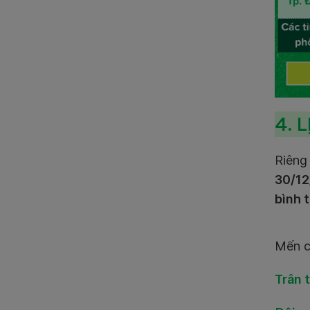
4. 
Riêng
30/12
bình 
Mến c
Trân 