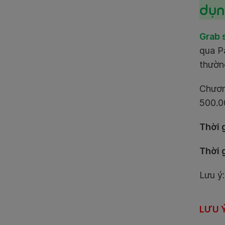
dụn
Grab s
qua P
thường
Chươn
500.00
Thời 
Thời g
Lưu ý
LƯU 