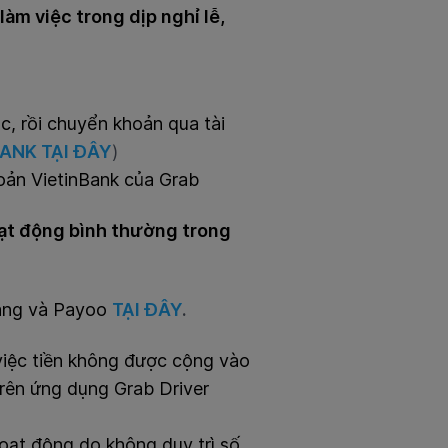
àm việc trong dịp nghỉ lễ,
c, rồi chuyển khoản qua tài
ANK TẠI ĐÂY
)
oản VietinBank của Grab
oạt động bình thường trong
àng và Payoo
TẠI ĐÂY
.
 việc tiền không được cộng vào
trên ứng dụng Grab Driver
hoạt động do không duy trì số