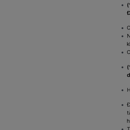
(
Đ
C
N
k
C
(
d
H
Đ
t
h
T