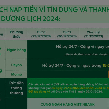
LỊCH NẠP TIỀN VÍ TÍN DỤNG VÀ THA
 DƯƠNG LỊCH 2024: