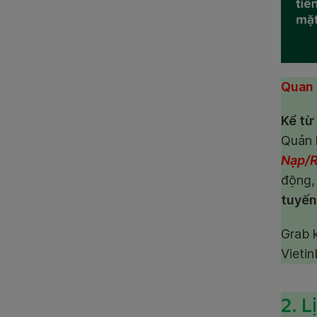
Quan 
Kể từ
Quản 
Nạp/R
động, 
tuyế
Grab 
Vieti
2. L