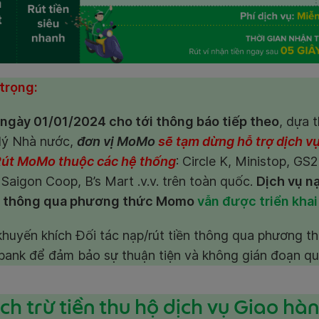
trọng:
 ngày 01/01/2024 cho tới thông báo tiếp theo
, dựa 
lý Nhà nước,
đơn vị MoMo
sẽ tạm dừng hỗ trợ dịch vụ
út MoMo thuộc các hệ thống
: Circle K, Ministop, GS
Saigon Coop, B’s Mart .v.v. trên toàn quốc.
Dịch vụ nạ
n thông qua phương thức Momo
vẫn được triển khai
khuyến khích Đối tác nạp/rút tiền thông qua phương t
nbank để đảm bảo sự thuận tiện và không gián đoạn qu
ịch trừ tiền thu hộ dịch vụ Giao hàn