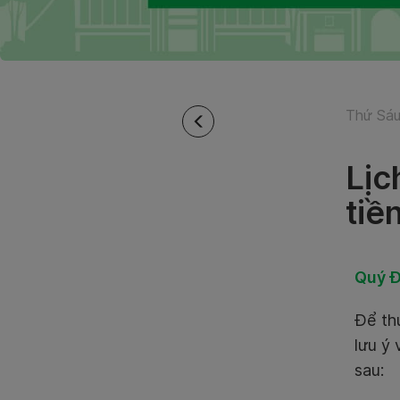
Thứ Sáu
Lịc
tiề
Quý Đ
Để th
lưu ý 
sau: