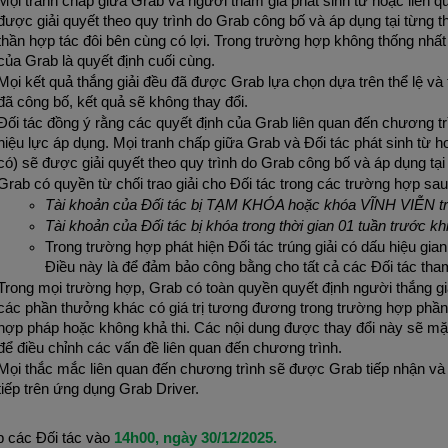
Mọi tranh chấp giữa Grab và người tham gia phát sinh từ hoặc liên q
được giải quyết theo quy trình do Grab công bố và áp dụng tại từng thờ
thần hợp tác đôi bên cùng có lợi. Trong trường hợp không thống nhất
của Grab là quyết định cuối cùng.
Mọi kết quả thắng giải đều đã được Grab lựa chọn dựa trên thể lệ và 
đã công bố, kết quả sẽ không thay đổi.
Đối tác đồng ý rằng các quyết định của Grab liên quan đến chương trì
hiệu lực áp dụng. Mọi tranh chấp giữa Grab và Đối tác phát sinh từ h
có) sẽ được giải quyết theo quy trình do Grab công bố và áp dụng tại
Grab có quyền từ chối trao giải cho Đối tác trong các trường hợp sau
Tài khoản của Đối tác bị TẠM KHÓA hoặc khóa VĨNH VIỄN tron
Tài khoản của Đối tác bị khóa trong thời gian 01 tuần trước kh
Trong trường hợp phát hiện Đối tác trúng giải có dấu hiệu gian 
Điều này là để đảm bảo công bằng cho tất cả các Đối tác tha
Trong mọi trường hợp, Grab có toàn quyền quyết định người thắng giả
các phần thưởng khác có giá trị tương đương trong trường hợp phần
hợp pháp hoặc không khả thi. Các nội dung được thay đổi này sẽ mặc
để điều chỉnh các vấn đề liên quan đến chương trình.
Mọi thắc mắc liên quan đến chương trình sẽ được Grab tiếp nhận v
tiếp trên ứng dụng Grab Driver.
 các Đối tác vào 
14h00, ngày 30/12/2025.