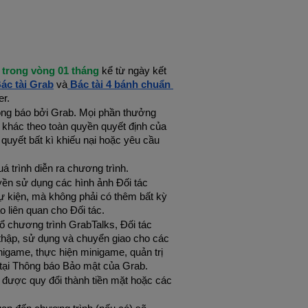
 
trong vòng 01 tháng
 kể từ ngày kết 
ác tài Grab
và
 Bác tài 4 bánh chuẩn 
er.
hông báo bởi Grab. Mọi phần thưởng 
khác theo toàn quyền quyết định của 
quyết bất kì khiếu nại hoặc yêu cầu 
á trình diễn ra chương trình. 
ền sử dụng các hình ảnh Đối tác 
ự kiện, mà không phải có thêm bất kỳ 
 liên quan cho Đối tác.
 chương trình GrabTalks, Đối tác 
thập, sử dụng và chuyển giao cho các 
igame, thực hiện minigame, quản trị 
 tại Thông báo Bảo mật của Grab.
 được quy đổi thành tiền mặt hoặc các 