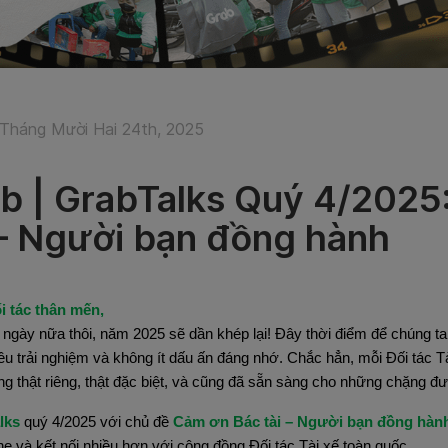
Tháng Mười Hai 24th, 2025
b | GrabTalks Quý 4/2025
 – Người bạn đồng hành
i tác thân mến,
 ngày nữa thôi, năm 2025 sẽ dần khép lại! Đây thời điểm để chúng ta c
iều trải nghiệm và không ít dấu ấn đáng nhớ. Chắc hẳn, mỗi Đối tác 
ng thật riêng, thật đặc biệt, và cũng đã sẵn sàng cho những chặng 
lks
 quý 4/2025 với chủ đề 
Cảm ơn Bác tài – Người bạn đồng hàn
he và kết nối nhiều hơn với cộng đồng Đối tác Tài xế toàn quốc.