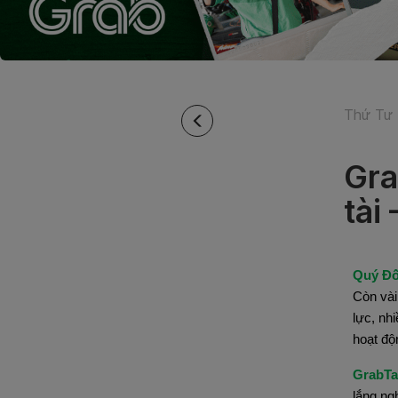
Thứ Tư 
Gra
tài
Quý Đố
Còn vài
lực, nh
hoạt độ
GrabTa
lắng ng