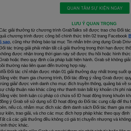
QUAN TÂM SỰ KIỆN NGAY
LƯU Ý QUAN TRỌNG 
Các giải thưởng từ chương trình GrabTalks sẽ được trao cho Đối tác
quả chương trình được công bố chính thức trên 02 trang Facebook 
B
5 sao
, cũng như thông báo tại mục Tin nhắn trên ứng dụng Grab Driv
Đối tác trúng giải phải nhận tất cả giải thưởng trong thời hạn được t
không được nhận trong thời gian này sẽ được thu hồi hoặc hình thức 
Grab hoặc theo quy định của pháp luật hiện hành. Grab sẽ không giải 
bồi thường nào liên quan đến trường hợp này.
Mỗi Đối tác chỉ nhận được nhận 01 giải thưởng duy nhất trong suốt qu
Bằng việc tham gia chương trình, Đối tác đồng ý rằng Grab được quy
trúng giải/ được vinh danh cho mục đích truyền thông, quảng bá về s
sự chấp thuận nào khác cũng như thanh toán bất kỳ khoản chi phí nào
Bằng việc bình luận cú pháp có chứa số ID hoạt động trong khuôn khổ
đồng ý Grab sẽ sử dụng số ID hoạt động do Đối tác cung cấp để thu 
bên, nếu có, nhằm mục đích xác định danh sách Đối tác tham gia min
sự kiện, trao giải, và cho các mục đích hợp pháp khác theo quy định
Tất cả các giải thưởng đều không có giá trị chuyển nhượng và không
hình thức khác.