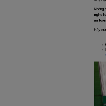
Không c
nghe hà
an toà
Hãy cùn