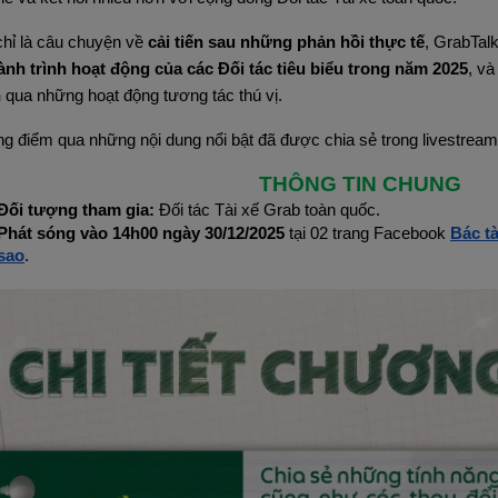
hỉ là câu chuyện về
 cải tiến sau những phản hồi thực tế
, GrabTalk
nh trình hoạt động của các Đối tác tiêu biểu trong năm 2025
, và
n
 qua những hoạt động tương tác thú vị.
g điểm qua những nội dung nổi bật đã được chia sẻ trong livestream
THÔNG TIN CHUNG
Đối tượng tham gia:
 Đối tác Tài xế Grab toàn quốc.
Phát sóng vào 14h00 ngày 30/12/2025 
tại 02 trang Facebook 
Bác t
sao
.