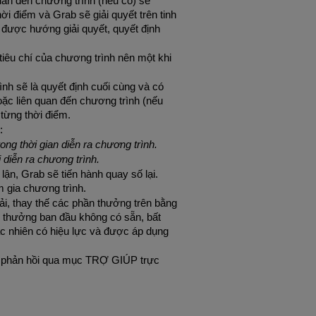
uan đến chương trình (nếu có) sẽ 
i điểm và Grab sẽ giải quyết trên tinh 
 được hướng giải quyết, quyết định 
tiêu chí của chương trình nên một khi 
nh sẽ là quyết định cuối cùng và có 
oặc liên quan đến chương trình (nếu 
 từng thời điểm.
:
g thời gian diễn ra chương trình.
i diễn ra chương trình.
lận, Grab sẽ tiến hành quay số lại. 
m gia chương trình.
i, thay thế các phần thưởng trên bằng 
 thưởng ban đầu không có sẵn, bất 
 nhiên có hiệu lực và được áp dụng 
à phản hồi qua mục TRỢ GIÚP trực 