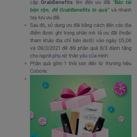
cập
GrabBenefits
tìm đến ưu đãi
“Bác tài
bận rộn, để GrabBenefits lo quà”
và nhanh
tay lưu ưu đãi.
Sau đó, sử dụng ưu đãi bằng cách đến các địa
điểm được ghi trong phần mô tả ưu đãi (hoặc
tham khảo địa chỉ bên dưới) vào ngày 05,06
và 08/3/2021 để đổi phần quà 8/3 dành tặng
cho người phụ nữ thân yêu của mình
Phần quà gồm 1 thỏi son đến từ thương hiệu
Cobote: