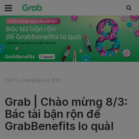
Thứ Tư Tháng Ba 3rd, 2021
Grab | Chào mừng 8/3:
Bác tài bận rộn để
GrabBenefits lo quà!