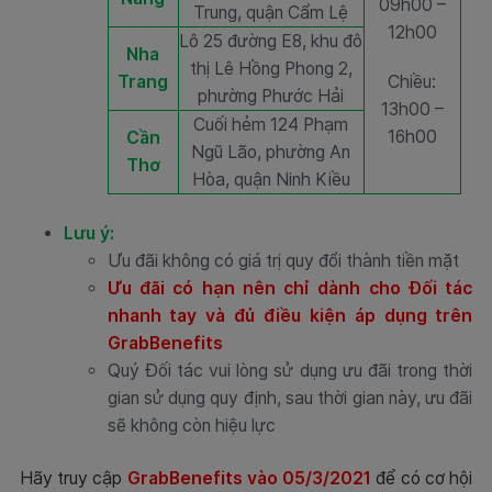
09h00 –
Trung, quận Cẩm Lệ
12h00
Lô 25 đường E8, khu đô
Nha
thị Lê Hồng Phong 2,
Trang
Chiều:
phường Phước Hải
13h00 –
Cuối hẻm 124 Phạm
16h00
Cần
Ngũ Lão, phường An
Thơ
Hòa, quận Ninh Kiều
Lưu ý:
Ưu đãi không có giá trị quy đổi thành tiền mặt
Ưu đãi có hạn nên chỉ dành cho Đối tác
nhanh tay và đủ điều kiện áp dụng trên
GrabBenefits
Quý Đối tác vui lòng sử dụng ưu đãi trong thời
gian sử dụng quy định, sau thời gian này, ưu đãi
sẽ không còn hiệu lực
Hãy truy cập
GrabBenefits vào 05/3/2021
để có cơ hội