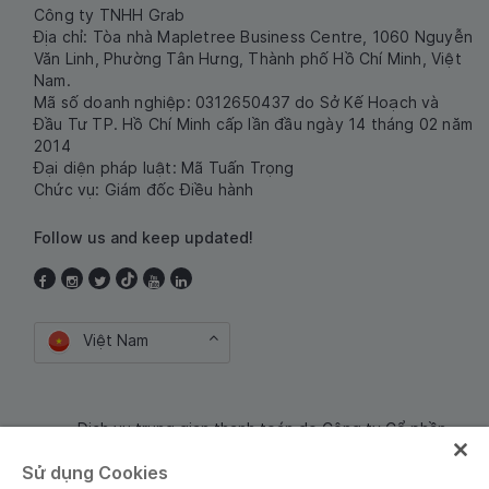
Công ty TNHH Grab
Địa chỉ: Tòa nhà Mapletree Business Centre, 1060 Nguyễn
Văn Linh, Phường Tân Hưng, Thành phố Hồ Chí Minh, Việt
Nam.
Mã số doanh nghiệp: 0312650437 do Sở Kế Hoạch và
Đầu Tư TP. Hồ Chí Minh cấp lần đầu ngày 14 tháng 02 năm
2014
Đại diện pháp luật: Mã Tuấn Trọng
Chức vụ: Giám đốc Điều hành
Follow us and keep updated!
Việt Nam
Dịch vụ trung gian thanh toán do Công ty Cổ phần
Công nghệ và Dịch Vụ Moca cung cấp. Mã số doanh
Sử dụng Cookies
nghiệp: 0106254974