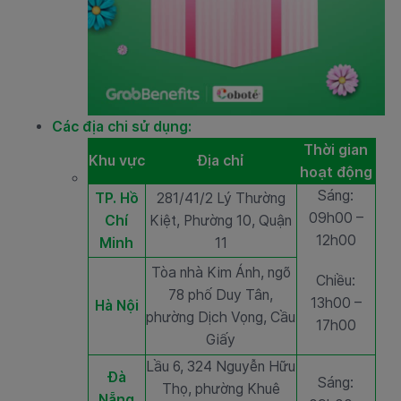
Các địa chi sử dụng:
Thời gian
Khu vực
Địa chỉ
hoạt động
Sáng:
TP. Hồ
281/41/2 Lý Thường
09h00 –
Chí
Kiệt, Phường 10, Quận
12h00
Minh
11
Tòa nhà Kim Ánh, ngõ
Chiều:
78 phố Duy Tân,
13h00 –
Hà Nội
phường Dịch Vọng, Cầu
17h00
Giấy
Lầu 6, 324 Nguyễn Hữu
Đà
Sáng:
Thọ, phường Khuê
Nẵng