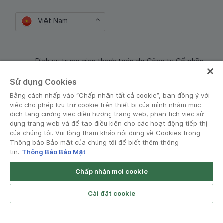
Việt Nam
Dịch vụ trung gian thanh toán do Công ty Cổ phần
Công nghệ và Dịch Vụ Moca cung cấp. Mã số doanh
Sử dụng Cookies
nghiệp: 0106254974
Bằng cách nhấp vào “Chấp nhận tất cả cookie”, bạn đồng ý với
việc cho phép lưu trữ cookie trên thiết bị của mình nhằm mục
đích tăng cường việc điều hướng trang web, phân tích việc sử
dụng trang web và để tạo điều kiện cho các hoạt động tiếp thị
của chúng tôi. Vui lòng tham khảo nội dung về Cookies trong
Thông báo Bảo mật của chúng tôi để biết thêm thông
tin.
Thông Báo Bảo Mật
Điều khoản và Chính sách
•
Thông báo Bảo mật
Chấp nhận mọi cookie
© Grab 2010 - 2026
Open App
Grab Driver for Android
Cài đặt cookie