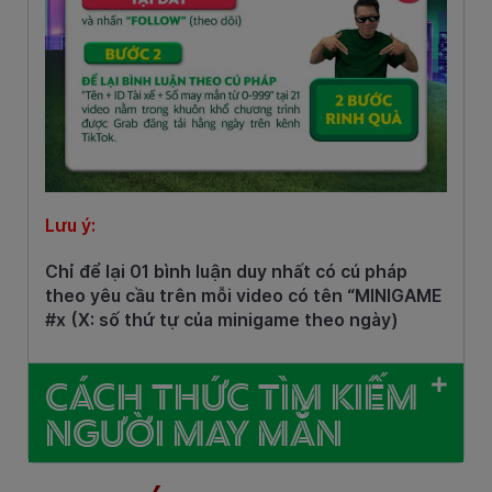
Lưu ý:
Chỉ để lại 01 bình luận duy nhất có cú pháp
theo yêu cầu trên mỗi video có tên “MINIGAME
#x (X: số thứ tự của minigame theo ngày)
CÁCH THỨC TÌM KIẾM
NGƯỜI MAY MẮN