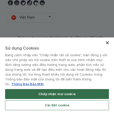
Việt Nam
Dịch vụ trung gian thanh toán do Công ty Cổ phần
Công nghệ và Dịch Vụ Moca cung cấp. Mã số doanh
Sử dụng Cookies
nghiệp: 0106254974
Bằng cách nhấp vào “Chấp nhận tất cả cookie”, bạn đồng ý với
việc cho phép lưu trữ cookie trên thiết bị của mình nhằm mục
đích tăng cường việc điều hướng trang web, phân tích việc sử
dụng trang web và để tạo điều kiện cho các hoạt động tiếp thị
của chúng tôi. Vui lòng tham khảo nội dung về Cookies trong
Thông báo Bảo mật của chúng tôi để biết thêm thông
tin.
Thông Báo Bảo Mật
Điều khoản và Chính sách
•
Thông báo Bảo mật
Chấp nhận mọi cookie
© Grab 2010 - 2026
Open App
Grab Driver for Android
Cài đặt cookie