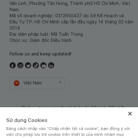
Văn Linh, Phường Tân Hưng, Thành phố Hồ Chí Minh, Việt
Nam.
Mã số doanh nghiệp: 0312650437 do Sở Kế Hoạch và
Đầu Tư TP. Hồ Chí Minh cấp lần đầu ngày 14 tháng 02 năm
2014
Đại diện pháp luật: Mã Tuấn Trọng
Chức vụ: Giám đốc Điều hành
Follow us and keep updated!
Việt Nam
Dịch vụ trung gian thanh toán do Công ty Cổ phần
Công nghệ và Dịch Vụ Moca cung cấp. Mã số doanh
Sử dụng Cookies
nghiệp: 0106254974
Bằng cách nhấp vào “Chấp nhận tất cả cookie”, bạn đồng ý với
việc cho phép lưu trữ cookie trên thiết bị của mình nhằm mục