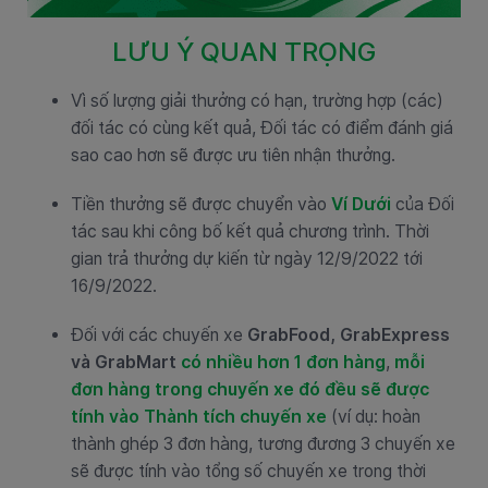
LƯU Ý QUAN TRỌNG
Vì số lượng giải thưởng có hạn, trường hợp (các)
đối tác có cùng kết quả, Đối tác có điểm đánh giá
sao cao hơn sẽ được ưu tiên nhận thưởng.
Tiền thưởng sẽ được chuyển vào
Ví Dưới
của Đối
tác sau khi công bố kết quả chương trình. Thời
gian trả thưởng dự kiến từ ngày 12/9/2022 tới
16/9/2022.
Đối với các chuyến xe
GrabFood, GrabExpress
và GrabMart
có nhiều hơn 1 đơn hàng
,
mỗi
đơn hàng
trong chuyến xe đó đều sẽ được
tính vào Thành tích chuyến xe
(ví dụ: hoàn
thành ghép 3 đơn hàng, tương đương 3 chuyến xe
sẽ được tính vào tổng số chuyến xe trong thời