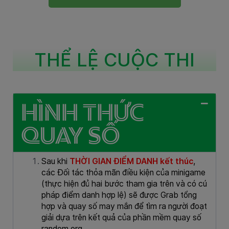
THỂ LỆ CUỘC THI
HÌNH THỨC
QUAY SỐ
Sau khi
THỜI GIAN ĐIỂM DANH
kết thúc
,
các Đối tác thỏa mãn điều kiện của minigame
(thực hiện đủ hai bước tham gia trên và có cú
pháp điểm danh hợp lệ) sẽ được Grab tổng
hợp và quay số may mắn để tìm ra người đoạt
giải dựa trên kết quả của phần mềm quay số
random.org.