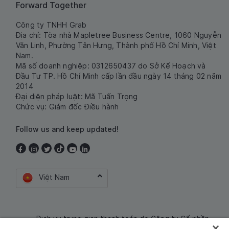
Forward Together
Công ty TNHH Grab
Địa chỉ: Tòa nhà Mapletree Business Centre, 1060 Nguyễn
Văn Linh, Phường Tân Hưng, Thành phố Hồ Chí Minh, Việt
Nam.
Mã số doanh nghiệp: 0312650437 do Sở Kế Hoạch và
Đầu Tư TP. Hồ Chí Minh cấp lần đầu ngày 14 tháng 02 năm
2014
Đại diện pháp luật: Mã Tuấn Trọng
Chức vụ: Giám đốc Điều hành
Follow us and keep updated!
Việt Nam
Dịch vụ trung gian thanh toán do Công ty Cổ phần
Công nghệ và Dịch Vụ Moca cung cấp. Mã số doanh