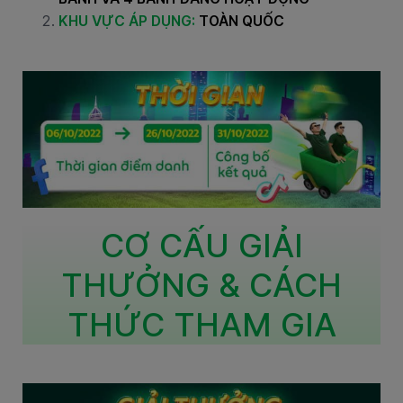
KHU VỰC ÁP DỤNG:
TOÀN QUỐC
CƠ CẤU GIẢI
THƯỞNG & CÁCH
THỨC THAM GIA