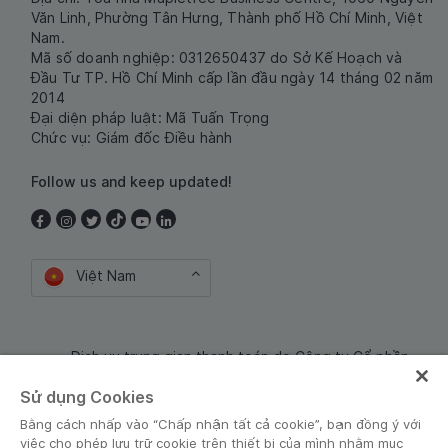
Văn Linh, Phường Tân Hưng, Thành phố Hồ Chí Minh, Việt
Nam.
Mã số doanh nghiệp: 0312650437 do Sở Kế Hoạch và
Đầu Tư TP. Hồ Chí Minh cấp lần đầu ngày 14 tháng 02 năm
2014
Đại diện pháp luật: Mã Tuấn Trọng
Chức vụ: Giám đốc Điều hành
Follow us and keep updated!
Việt Nam
Dịch vụ trung gian thanh toán do Công ty Cổ phần
Công nghệ và Dịch Vụ Moca cung cấp. Mã số doanh
Sử dụng Cookies
nghiệp: 0106254974
Bằng cách nhấp vào “Chấp nhận tất cả cookie”, bạn đồng ý với
việc cho phép lưu trữ cookie trên thiết bị của mình nhằm mục