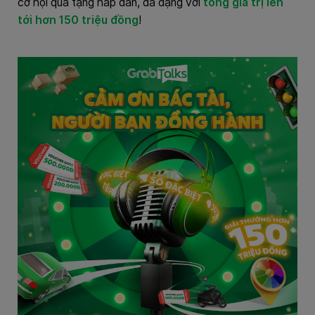
cơ hội quà tặng hấp dẫn, đa dạng với
tổng giá trị lên
tới hơn 150 triệu đồng
!