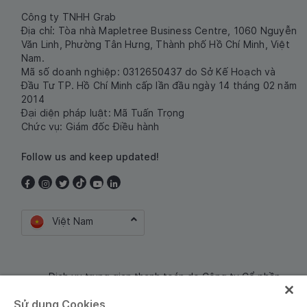
Công ty TNHH Grab
Địa chỉ: Tòa nhà Mapletree Business Centre, 1060 Nguyễn
Văn Linh, Phường Tân Hưng, Thành phố Hồ Chí Minh, Việt
Nam.
Mã số doanh nghiệp: 0312650437 do Sở Kế Hoạch và
Đầu Tư TP. Hồ Chí Minh cấp lần đầu ngày 14 tháng 02 năm
2014
Đại diện pháp luật: Mã Tuấn Trọng
Chức vụ: Giám đốc Điều hành
Follow us and keep updated!
Việt Nam
Dịch vụ trung gian thanh toán do Công ty Cổ phần
Công nghệ và Dịch Vụ Moca cung cấp. Mã số doanh
Sử dụng Cookies
nghiệp: 0106254974