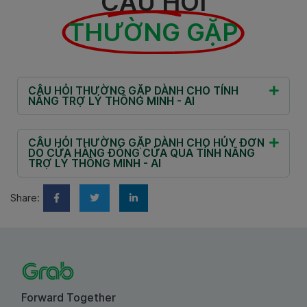
CÂU HỎI
THƯỜNG GẶP
CÂU HỎI THƯỜNG GẶP DÀNH CHO TÍNH
NĂNG TRỢ LÝ THÔNG MINH - AI
CÂU HỎI THƯỜNG GẶP DÀNH CHO HỦY ĐƠN
DO CỬA HÀNG ĐÓNG CỬA QUA TÍNH NĂNG
TRỢ LÝ THÔNG MINH - AI
Share:
Forward Together