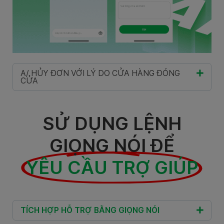
A/ HỦY ĐƠN VỚI LÝ DO CỬA HÀNG ĐÓNG
CỬA
SỬ DỤNG LỆNH
GIỌNG NÓI ĐỂ
YÊU CẦU TRỢ GIÚP
TÍCH HỢP HỖ TRỢ BẰNG GIỌNG NÓI