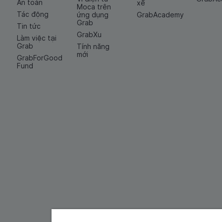
An toàn
xế
Moca trên
Tác động
ứng dụng
GrabAcademy
Grab
Tin tức
GrabXu
Làm việc tại
Grab
Tính năng
mới
GrabForGood
Fund