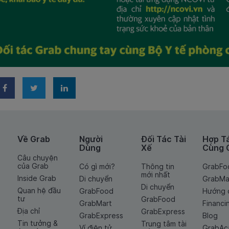
Về Grab
Người
Đối Tác Tài
Hợp T
Dùng
Xế
Cùng 
Câu chuyện
của Grab
Có gì mới?
Thông tin
GrabFo
mới nhất
Inside Grab
Di chuyển
GrabMa
Di chuyển
Quan hệ đầu
GrabFood
Hướng 
tư
GrabFood
GrabMart
Financi
Địa chỉ
GrabExpress
GrabExpress
Blog
Tin tưởng &
Trung tâm tài
Ví điện tử
GrabA