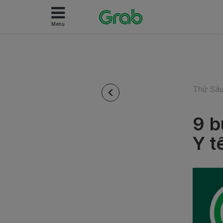
Menu
Thứ Sáu
9 b
Y t