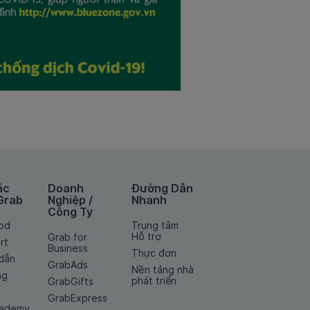
ác
Doanh
Đường Dẫn
Grab
Nghiệp /
Nhanh
Công Ty
od
Trung tâm
Hỗ trợ
Grab for
rt
Business
Thực đơn
dẫn
GrabAds
Nền tảng nhà
ng
phát triển
GrabGifts
GrabExpress
cademy