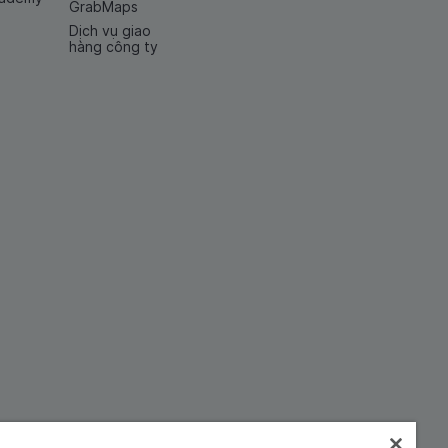
GrabMaps
Dịch vụ giao
hàng công ty