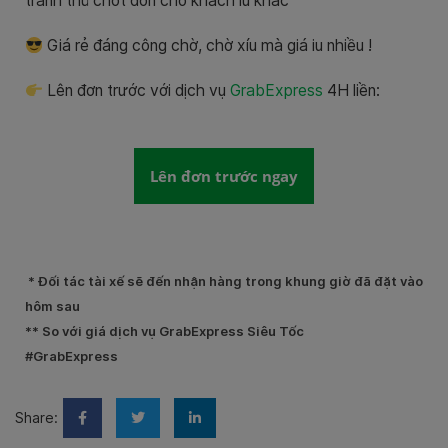
tranh thủ chốt đơn cho khách iu khác
Giá rẻ đáng công chờ, chờ xíu mà giá iu nhiều !
Lên đơn trước với dịch vụ
GrabExpress
4H liền:
Lên đơn trước ngay
️ * Đối tác tài xế sẽ đến nhận hàng trong khung giờ đã đặt vào
hôm sau
** So với giá dịch vụ GrabExpress Siêu Tốc
#GrabExpress
Share: