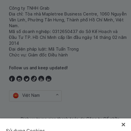
Công ty TNHH Grab
Địa chỉ: Tòa nhà Mapletree Business Centre, 1060 Nguyễn
Văn Linh, Phường Tân Hưng, Thành phố Hồ Chí Minh, Việt
Nam.
Mã số doanh nghiệp: 0312650437 do Sở Kế Hoạch và
Đầu Tư TP. Hồ Chí Minh cấp lần đầu ngày 14 tháng 02 năm
2014
Đại diện pháp luật: Mã Tuấn Trọng
Chức vụ: Giám đốc Điều hành
Follow us and keep updated!
Việt Nam
Dịch vụ trung gian thanh toán do Công ty Cổ phần
Công nghệ và Dịch Vụ Moca cung cấp. Mã số doanh
Sử dụng Cookies
nghiệp: 0106254974