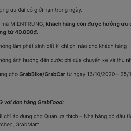
ợng ưu đãi có giới hạn trong ngày.
ỗi mã MIENTRUNG,
khách hàng còn được hưởng ưu 
ng từ 40.000đ.
ông làm phát sinh bất kì chi phí nào cho khách hàng .
ông ảnh hưởng đến cước phí của chuyến xe và thu nhậ
ụng cho
GrabBike/GrabCar
từ ngày 16/10/2020 – 25/
 với đơn hàng GrabFood:
i chỉ áp dụng cho Quán ưa thích – Nhà hàng có dấu t
tchen, GrabMart.