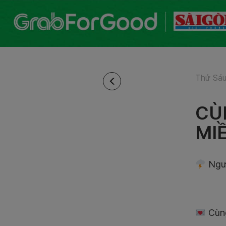
Thứ Sáu
CÙ
MI
Ngườ
Cùn