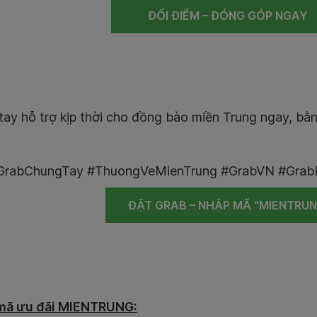
ĐỔI ĐIỂM – ĐÓNG GÓP NGA
ay hỗ trợ kịp thời cho đồng bào miền Trung ngay, bằn
rabChungTay #ThuongVeMienTrung #GrabVN #Grab
ĐẶT GRAB – NHẬP MÃ “MIENTRUN
 mã ưu đãi MIENTRUNG: