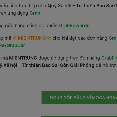
yển tiền trực tiếp cho
Quỹ Xã hội – Từ thiện Báo Sài 
trên ứng dụng
Grab
ng góp bằng cách đổi điểm
GrabRewards
ập mã
MIENTRUNG
cho khi đặt các đơn hàng
Gra
ke/GrabCar
i mã
MIENTRUNG
được áp dụng trên
đơn hàng
GrabFo
ỹ Xã hội – Từ thiện Báo Sài Gòn Giải Phóng
để hỗ trợ
ĐÓNG GÓP BẰNG VÍ MOCA NGA