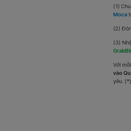
(1) Chu
Moca
(2) Đó
(3) Nh
GrabBi
Với mỗ
vào
Qu
yêu. (*)