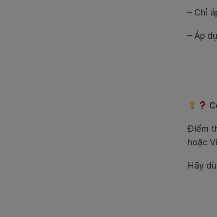
– Chỉ á
– Áp d
Có
Điểm 
hoặc V
Hãy dù