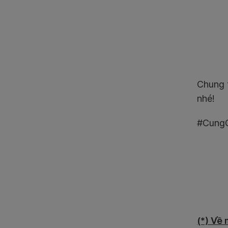
Chung t
nhé!
#CungG
(*) Về