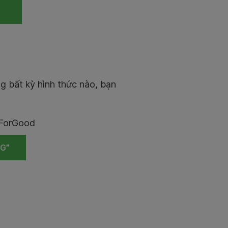
Y
g bất kỳ hình thức nào, bạn
ForGood
G”