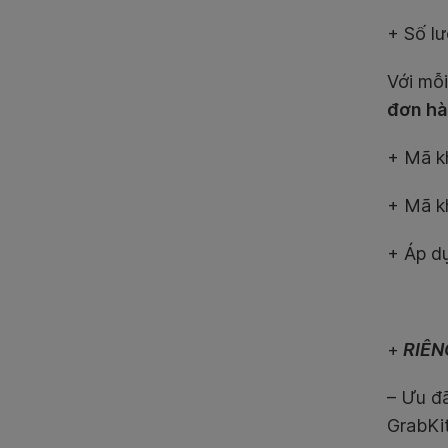
+ Số lư
Với m
đơn hà
+ Mã kh
+ Mã kh
+ Áp d
+
RIÊNG
– Ưu đã
GrabKi