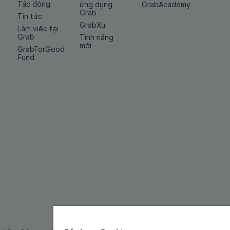
Tác động
ứng dụng
GrabAcademy
Grab
Tin tức
GrabXu
Làm việc tại
Grab
Tính năng
mới
GrabForGood
Fund