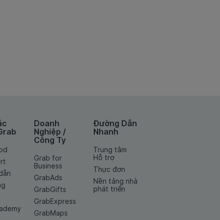
ác
Doanh
Đường Dẫn
Grab
Nghiệp /
Nhanh
Công Ty
od
Trung tâm
Hỗ trợ
Grab for
rt
Business
Thực đơn
dẫn
GrabAds
Nền tảng nhà
ng
phát triển
GrabGifts
GrabExpress
cademy
GrabMaps