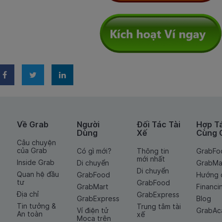
Về Grab
Người
Đối Tác Tài
Hợp T
Dùng
Xế
Cùng 
Câu chuyện
của Grab
Có gì mới?
Thông tin
GrabFo
mới nhất
Inside Grab
Di chuyển
GrabMa
Di chuyển
Quan hệ đầu
GrabFood
Hướng 
tư
GrabFood
GrabMart
Financi
Địa chỉ
GrabExpress
GrabExpress
Blog
Tin tưởng &
Trung tâm tài
Ví điện tử
GrabA
An toàn
xế
Moca trên