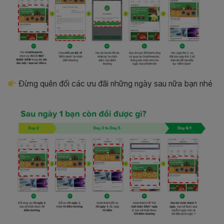
Đừng quên đổi các ưu đãi những ngày sau nữa bạn nhé