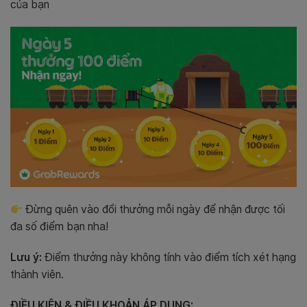
của bạn
Đừng quên vào đổi thưởng mỗi ngày để nhận được tối
đa số điểm bạn nha!
Lưu ý:
Điểm thưởng này không tính vào điểm tích xét hạng
thành viên.
ĐIỀU KIỆN & ĐIỀU KHOẢN ÁP DỤNG: