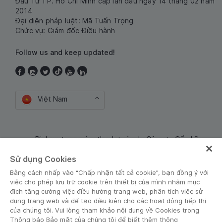
Đầu Tư TP. Hồ Chí Minh cấp lần đầu ngày 14 tháng 02 năm
2014
Đại diện pháp luật: Mã Tuấn Trọng
Chức vụ: Giám đốc Điều hành
Follow us and keep updated!
Việt Nam
Dịch vụ trung gian thanh toán do Công ty Cổ phần
Công nghệ và Dịch Vụ Moca cung cấp. Mã số doanh
Sử dụng Cookies
nghiệp: 0106254974
Bằng cách nhấp vào “Chấp nhận tất cả cookie”, bạn đồng ý với
việc cho phép lưu trữ cookie trên thiết bị của mình nhằm mục
đích tăng cường việc điều hướng trang web, phân tích việc sử
dụng trang web và để tạo điều kiện cho các hoạt động tiếp thị
của chúng tôi. Vui lòng tham khảo nội dung về Cookies trong
Thông báo Bảo mật của chúng tôi để biết thêm thông