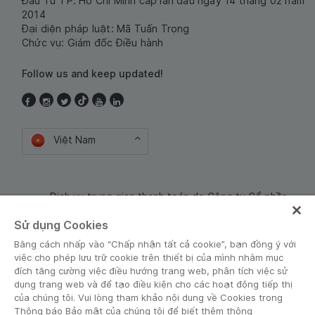
Đầu Tư TP. Hồ Chí Minh cấp lần đầu ngày 14 tháng 02 năm
2014
Đại diện pháp luật: Mã Tuấn Trọng
Chức vụ: Giám đốc Điều hành
Follow us and keep updated!
Việt Nam
Dịch vụ trung gian thanh toán do Công ty Cổ phần
Công nghệ và Dịch Vụ Moca cung cấp. Mã số doanh
Sử dụng Cookies
nghiệp: 0106254974
Bằng cách nhấp vào “Chấp nhận tất cả cookie”, bạn đồng ý với
việc cho phép lưu trữ cookie trên thiết bị của mình nhằm mục
đích tăng cường việc điều hướng trang web, phân tích việc sử
dụng trang web và để tạo điều kiện cho các hoạt động tiếp thị
của chúng tôi. Vui lòng tham khảo nội dung về Cookies trong
Thông báo Bảo mật của chúng tôi để biết thêm thông