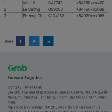
1
Vân Lê
G47742
+84769xxx420
2
Lê Cường
G59083
+84796xxx068
3
Phương Chi
G104182
+84939xxx086
Share:
Forward Together
Công ty TNHH Grab
Địa chỉ: Tòa nhà Mapletree Business Centre, 1060 Nguyễn
Văn Linh, Phường Tân Hưng, Thành phố Hồ Chí Minh, Việt
Nam.
Mã số doanh nghiệp: 0312650437 do Sở Kế Hoạch và