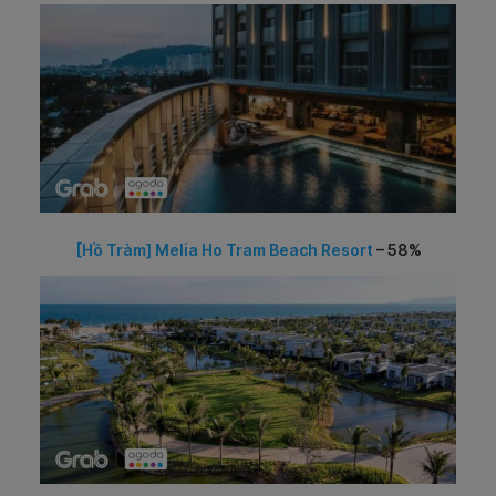
[Hồ Tràm] Melia Ho Tram Beach Resort
– 58%