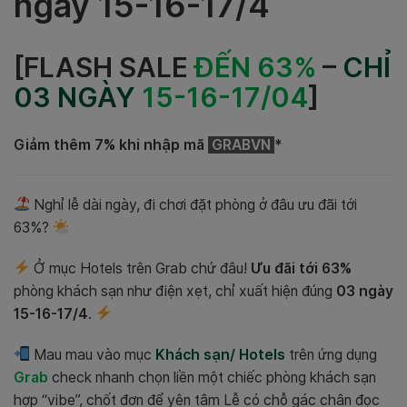
ngày 15-16-17/4
[FLASH SALE
ĐẾN 63%
–
CHỈ
03 NGÀY
15-16-17/04
]
Giảm thêm 7% khi nhập mã
GRABVN
*
Nghỉ lễ dài ngày, đi chơi đặt phòng ở đâu ưu đãi tới
63%?
Ở mục Hotels trên Grab chứ đâu!
Ưu đãi tới 63%
phòng khách sạn như điện xẹt, chỉ xuất hiện đúng
03 ngày
15-16-17/4
.
Mau mau vào mục
Khách sạn/ Hotels
trên ứng dụng
Grab
check nhanh chọn liền một chiếc phòng khách sạn
hợp “vibe”, chốt đơn để yên tâm Lễ có chỗ gác chân đọc