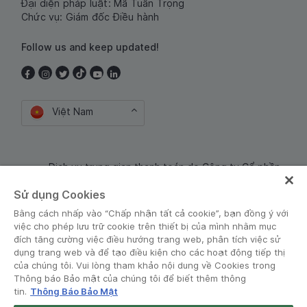
Đại diện pháp luật: Mã Tuấn Trọng
Chức vụ: Giám đốc Điều hành
Follow us and keep updated!
Việt Nam
Dịch vụ trung gian thanh toán do Công ty Cổ phần
Công nghệ và Dịch Vụ Moca cung cấp. Mã số doanh
Sử dụng Cookies
nghiệp: 0106254974
Bằng cách nhấp vào “Chấp nhận tất cả cookie”, bạn đồng ý với
việc cho phép lưu trữ cookie trên thiết bị của mình nhằm mục
đích tăng cường việc điều hướng trang web, phân tích việc sử
dụng trang web và để tạo điều kiện cho các hoạt động tiếp thị
của chúng tôi. Vui lòng tham khảo nội dung về Cookies trong
Thông báo Bảo mật của chúng tôi để biết thêm thông
tin.
Thông Báo Bảo Mật