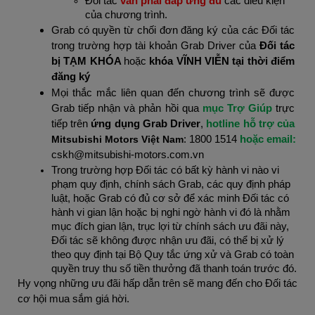
Đối tác
 vẫn phải đáp ứng đủ 
các điều kiện 
của c
hương trình.
Grab có quyền từ chối đơn đăng ký của các Đối tác 
trong trường hợp tài khoản Grab Driver của 
Đối tác 
bị TẠM KHÓA 
hoặc
 khóa VĨNH VIỄN tại thời điểm 
đăng ký
Mọi thắc mắc liên quan đến chương trình sẽ được 
Grab tiếp nhận và phản hồi qua 
mục Trợ Giúp 
trực 
tiếp trên 
ứng dụng Grab Driver
, 
hotline hỗ trợ của 
Mitsubishi Motors Việt Nam
: 1800 1514 
hoặc email: 
cskh@mitsubishi-motors.com.vn
Trong trường hợp Đối tác có bất kỳ hành vi nào vi 
phạm quy định, chính sách Grab, các quy định pháp 
luật, hoặc Grab có đủ cơ sở để xác minh Đối tác có 
hành vi gian lận hoặc bị nghi ngờ hành vi đó là nhằm 
mục đích gian lận, trục lợi từ chính sách ưu đãi này, 
Đối tác sẽ không được nhận ưu đãi, có thể bị xử lý 
theo quy định tại Bộ Quy tắc ứng xử và Grab có toàn 
quyền truy thu số tiền thưởng đã thanh toán trước đó.
Hy vọng những ưu đãi hấp dẫn trên sẽ mang đến cho Đối tác 
cơ hội mua sắm giá hời.