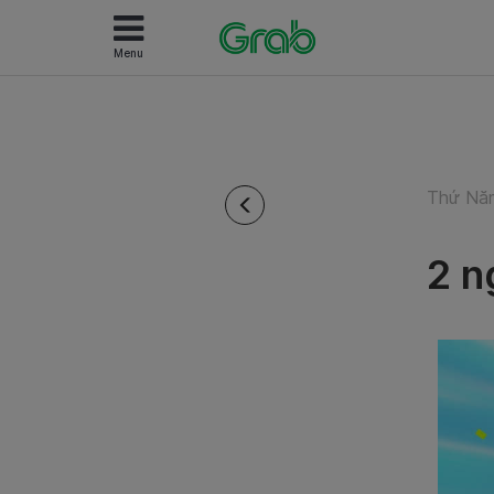
Menu
Thứ Năm
2 n