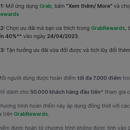
1:
Mở ứng dụng
Grab
, bấm
“Xem thêm/ More”
và ch
Rewards
 2:
Chọn ưu đãi mà bạn ưa thích trong
GrabRewards
,
ến 40%
** vào ngày
24/04/2023
.
 3:
Tận hưởng ưu đãi vừa đổi được và tích lũy đổi thêm
ỗi người dùng được hoàn điểm
tối đa 7.000 điểm
tro
hỉ dành cho
50.000 khách hàng đầu tiên*
tham gia c
hương trình hoàn điểm này áp dụng đồng thời với các
a trên
GrabRewards
.
iểm được hoàn từ chương trình không được tính vào đ