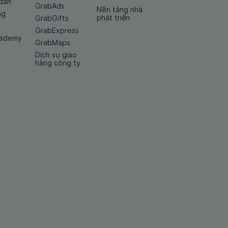
dẫn
GrabAds
Nền tảng nhà
ng
phát triển
GrabGifts
GrabExpress
cademy
GrabMaps
Dịch vụ giao
hàng công ty