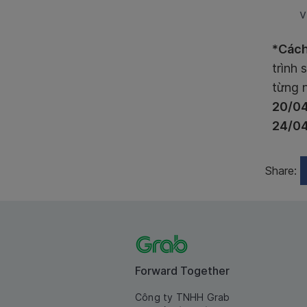
v
*Cách
trình
từng 
20/0
24/0
Share:
Forward Together
Công ty TNHH Grab