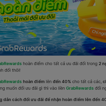
abRewards
hoàn điểm cho tất cả ưu đãi đổi trong
2 n
nh đổi thôi!
abRewards
hoàn điểm
lên
đến 40%
cho tất cả các,
c
g muốn đổi ưu đãi gì thì vào liền
GrabRewards
đổi ng
 dẫn cách đổi ưu đãi để nhận hoàn điểm lên đến 4