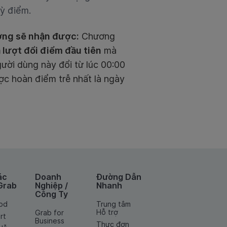
kỳ điểm.
ởng sẽ nhận được:
Chương
a lượt đổi điểm đầu tiên
mà
ười dùng này đổi từ lúc 00:00
c hoàn điểm trễ nhất là ngày
ác
Doanh
Đường Dẫn
Grab
Nghiệp /
Nhanh
Công Ty
od
Trung tâm
Hỗ trợ
Grab for
rt
Business
Thực đơn