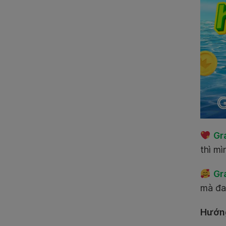
Gr
thì mì
Gr
mà đan
Hướng