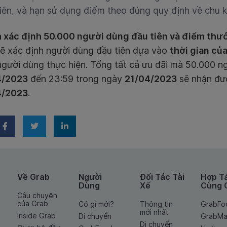
iên, và hạn sử dụng điểm theo đúng quy định về chu 
 xác định 50.000 người dùng đầu tiên và điểm thư
 sẽ xác định người dùng đầu tiên dựa vào
thời gian củ
người dùng thực hiện. Tổng tất cả ưu đãi mà 50.000 ng
4/2023
đến 23:59 trong ngày
21/04/2023
sẽ nhận đượ
4/2023
.
Về Grab
Người
Đối Tác Tài
Hợp T
Dùng
Xế
Cùng 
Câu chuyện
của Grab
Có gì mới?
Thông tin
GrabFo
mới nhất
Inside Grab
Di chuyển
GrabMa
Di chuyển