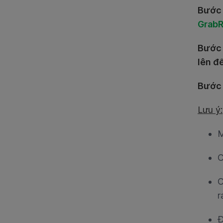
Bước 
Grab
Bước
lên đ
Bước
Lưu ý:
M
C
C
r
Đ