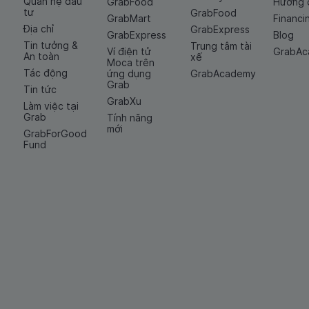
Quan hệ đầu
GrabFood
Hướng 
tư
GrabFood
GrabMart
Financi
Địa chỉ
GrabExpress
GrabExpress
Blog
Tin tưởng &
Trung tâm tài
Ví điện tử
GrabA
An toàn
xế
Moca trên
Tác động
ứng dụng
GrabAcademy
Grab
Tin tức
GrabXu
Làm việc tại
Grab
Tính năng
mới
GrabForGood
Fund