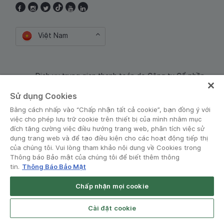
Việt Nam
Dịch vụ trung gian thanh toán do Công ty Cổ phần
Công nghệ và Dịch Vụ Moca cung cấp. Mã số doanh
Sử dụng Cookies
nghiệp: 0106254974
Bằng cách nhấp vào “Chấp nhận tất cả cookie”, bạn đồng ý với
việc cho phép lưu trữ cookie trên thiết bị của mình nhằm mục
đích tăng cường việc điều hướng trang web, phân tích việc sử
dụng trang web và để tạo điều kiện cho các hoạt động tiếp thị
của chúng tôi. Vui lòng tham khảo nội dung về Cookies trong
Thông báo Bảo mật của chúng tôi để biết thêm thông
tin.
Thông Báo Bảo Mật
Điều khoản và Chính sách
•
Thông báo Bảo mật
Chấp nhận mọi cookie
© Grab 2010 - 2026
Cài đặt cookie