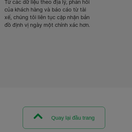
Từ các dữ liệu theo địa lý, phản hồi
Đ
của khách hàng và báo cáo từ tài
t
xế, chúng tôi liên tục cập nhận bản
k
đồ định vị ngày một chính xác hơn.
x
Quay lại đầu trang